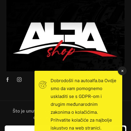
Dobrodošli na autoalfa.ba Ovdje
smo da vam pomognemo
uskladiti se s GDPR-om i
drugim međunarodnim
Što je unutra: novosti, ekskluzivna prodaja, vijesti
zakonima o kolačićima.
o kamionima i još mnogo toga!
Prihvatite kolačiće za najbolje
iskustvo na web stranici.