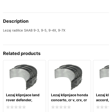
Description
Lezaj radilice SAAB 9-3, 9-5, 9-4X, 9-7X
Related products
Lezaj klipnjace land
Lezaj klipnjace honda
Lezaj kli
rover defender,
concerto, cr v, crx, cr
accord, 
discovery sport, fr
z, fr v, h
city, civic