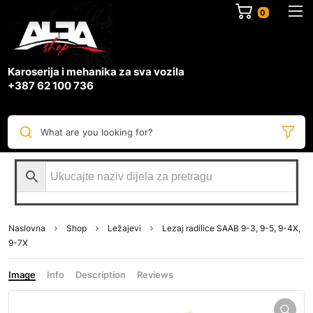
0
Karoserija i mehanika za sva vozila
+387 62 100 736
What are you looking for?
Naslovna
Shop
Ležajevi
Lezaj radilice SAAB 9-3, 9-5, 9-4X,
9-7X
Image
Info
Description
Reviews