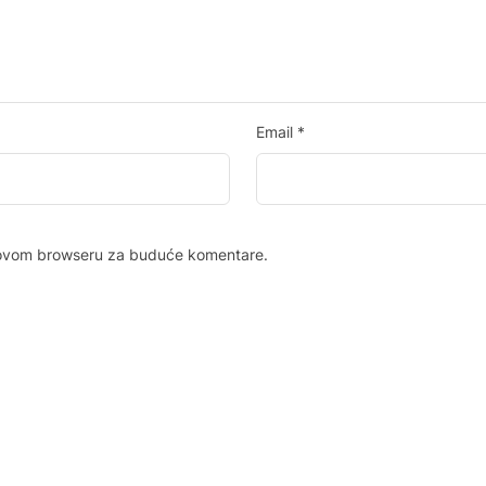
Email
*
u ovom browseru za buduće komentare.