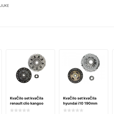
 JUKE
KvaČilo set kvaČila
KvaČilo set kvaČila
renault clio kangoo
hyundai i10 190mm
thalia