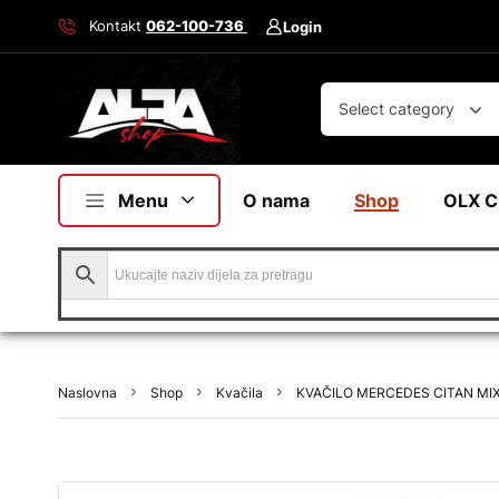
Kontakt
062-100-736
Login
Select category
Menu
O nama
Shop
OLX C
Naslovna
Shop
Kvačila
KVAČILO MERCEDES CITAN MI