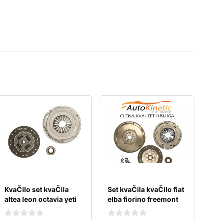
KvaČilo set kvaČila
Set kvaČila kvaČilo fiat
altea leon octavia yeti
elba fiorino freemont
caddy
fullback