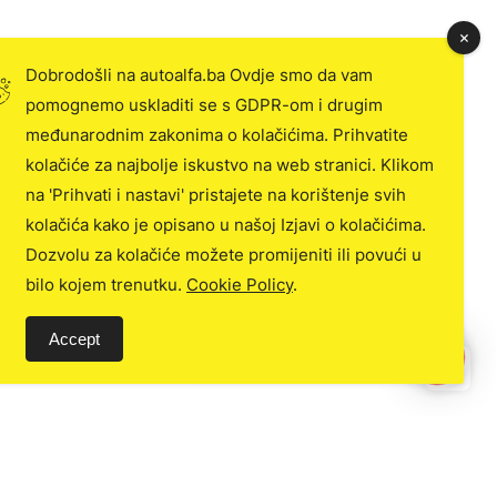
Dobrodošli na autoalfa.ba Ovdje smo da vam
pomognemo uskladiti se s GDPR-om i drugim
međunarodnim zakonima o kolačićima. Prihvatite
kolačiće za najbolje iskustvo na web stranici. Klikom
na 'Prihvati i nastavi' pristajete na korištenje svih
kolačića kako je opisano u našoj Izjavi o kolačićima.
Dozvolu za kolačiće možete promijeniti ili povući u
bilo kojem trenutku.
Cookie Policy
.
Accept
C
o
n
t
a
c