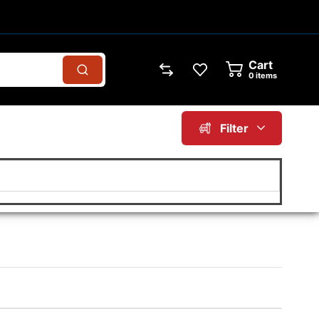
Cart
0
items
Filter