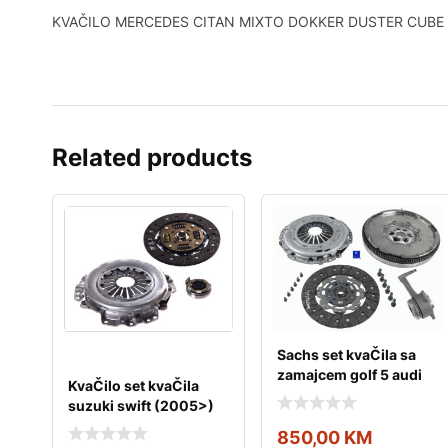
KVAČILO MERCEDES CITAN MIXTO DOKKER DUSTER CUBE
Related products
Sachs set kvaČila sa
zamajcem golf 5 audi
KvaČilo set kvaČila
a3 passat b6 2
suzuki swift (2005>)
1.3i
850,00
KM