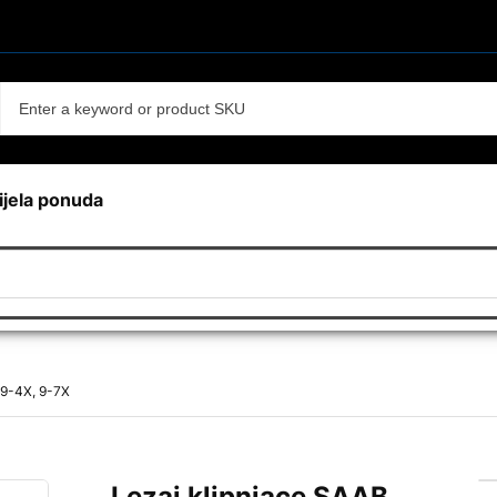
ijela ponuda
 9-4X, 9-7X
Lezaj klipnjace SAAB