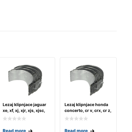
Lezaj klipnjace jaguar
Lezaj klipnjace honda
xe, xf, xj, xjr, xjs, xjsc,
concerto, cr v, crx, cr z,
xk
fr v, h
Read more
Read more