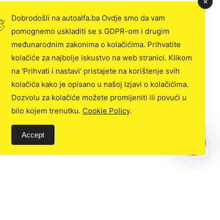
Dobrodošli na autoalfa.ba Ovdje smo da vam
pomognemo uskladiti se s GDPR-om i drugim
međunarodnim zakonima o kolačićima. Prihvatite
kolačiće za najbolje iskustvo na web stranici. Klikom
na 'Prihvati i nastavi' pristajete na korištenje svih
kolačića kako je opisano u našoj Izjavi o kolačićima.
Dozvolu za kolačiće možete promijeniti ili povući u
bilo kojem trenutku.
Cookie Policy
.
Accept
C
o
n
t
a
c
t
U