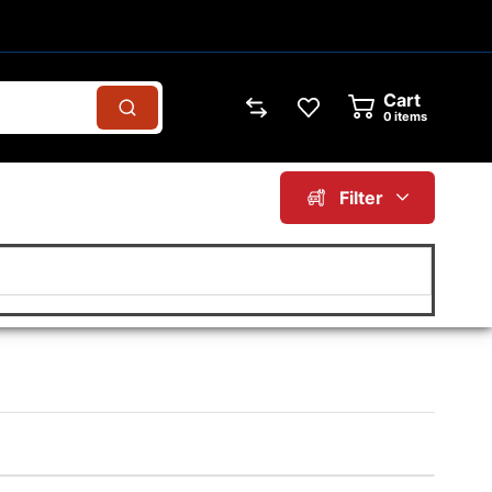
Cart
0
items
Filter