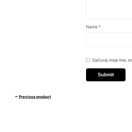
Name
*
Sačuvaj moje ime, e
Previous product