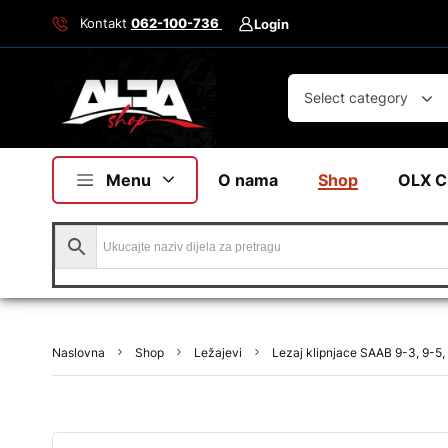
Kontakt
062-100-736
Login
Select category
Menu
O nama
Shop
OLX C
Naslovna
Shop
Ležajevi
Lezaj klipnjace SAAB 9-3, 9-5,