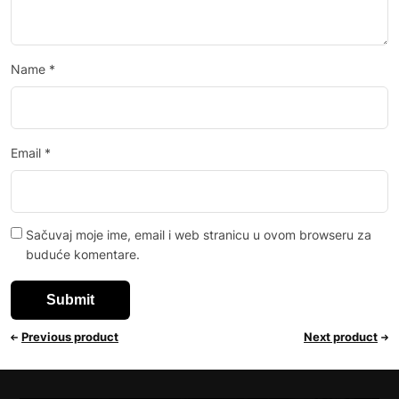
Name
*
Email
*
Sačuvaj moje ime, email i web stranicu u ovom browseru za
buduće komentare.
Previous product
Next product