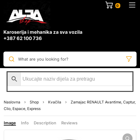
0
Karoserija i mehanika za sva vozila
+387 62 100 736
What are you looking for?
Naslovna
Shop
Kvačila
Zamajac RENAULT Avantime, Captur,
Clio, Espace, Express
Image
Info
Description
Reviews