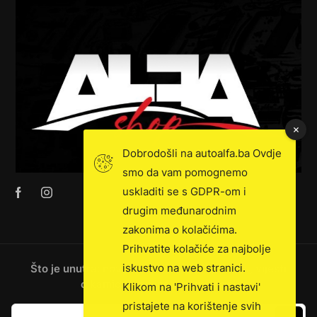
Dobrodošli na autoalfa.ba Ovdje
smo da vam pomognemo
uskladiti se s GDPR-om i
drugim međunarodnim
zakonima o kolačićima.
Prihvatite kolačiće za najbolje
iskustvo na web stranici.
Što je unutra: novosti, ekskluzivna prodaja, vijesti
o kamionima i još mnogo toga!
Klikom na 'Prihvati i nastavi'
pristajete na korištenje svih