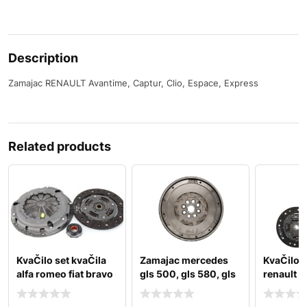
Description
Zamajac RENAULT Avantime, Captur, Clio, Espace, Express
Related products
KvaČilo set kvaČila
Zamajac mercedes
KvaČilo s
alfa romeo fiat bravo
gls 500, gls 580, gls
renault c
punto
600
thalia