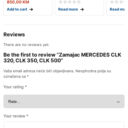
850,00
KM
Add to cart
Read more
Read mor
Reviews
There are no reviews yet.
Be the first to review “Zamajac MERCEDES CLK
320, CLK 350, CLK 500”
Vaša email adresa neće biti objavljivana.
Neophodna polja su
označena sa
*
Your rating
*
Your review
*