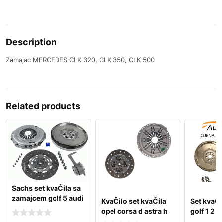
Description
Zamajac MERCEDES CLK 320, CLK 350, CLK 500
Related products
Sachs set kvaČila sa
zamajcem golf 5 audi
KvaČilo set kvaČila
Set kvaČi
a3 passat b6 2
opel corsa d astra h
golf 1 2 3
gtc
plus jetta