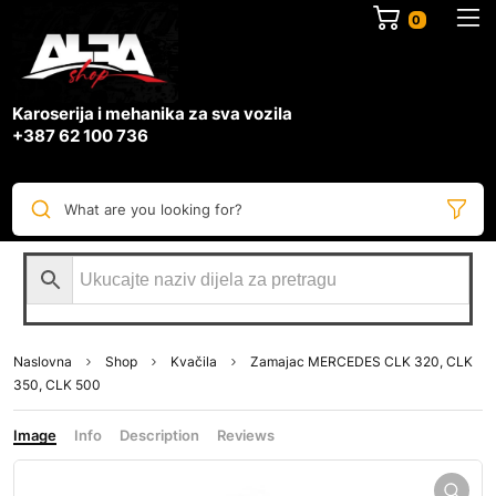
0
Karoserija i mehanika za sva vozila
+387 62 100 736
What are you looking for?
Naslovna
Shop
Kvačila
Zamajac MERCEDES CLK 320, CLK
350, CLK 500
Image
Info
Description
Reviews