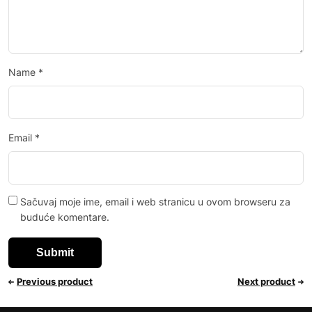
Name
*
Email
*
Sačuvaj moje ime, email i web stranicu u ovom browseru za
buduće komentare.
Previous product
Next product