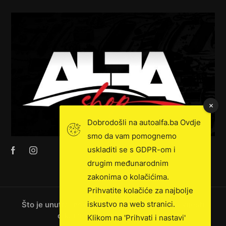
Dobrodošli na autoalfa.ba Ovdje
smo da vam pomognemo
uskladiti se s GDPR-om i
drugim međunarodnim
zakonima o kolačićima.
Prihvatite kolačiće za najbolje
iskustvo na web stranici.
Što je unutra: novosti, ekskluzivna prodaja, vijesti
o kamionima i još mnogo toga!
Klikom na 'Prihvati i nastavi'