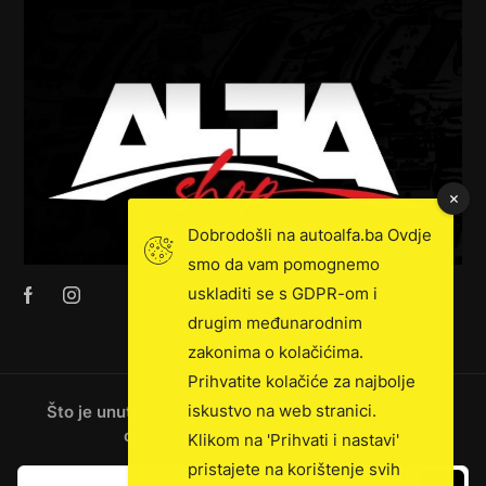
Dobrodošli na autoalfa.ba Ovdje
smo da vam pomognemo
uskladiti se s GDPR-om i
drugim međunarodnim
zakonima o kolačićima.
Prihvatite kolačiće za najbolje
iskustvo na web stranici.
Što je unutra: novosti, ekskluzivna prodaja, vijesti
o kamionima i još mnogo toga!
Klikom na 'Prihvati i nastavi'
pristajete na korištenje svih