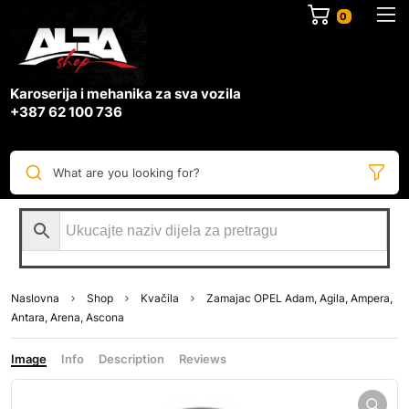
0
Karoserija i mehanika za sva vozila
+387 62 100 736
What are you looking for?
Naslovna
Shop
Kvačila
Zamajac OPEL Adam, Agila, Ampera,
Antara, Arena, Ascona
Image
Info
Description
Reviews