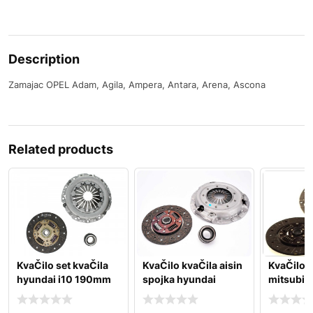
Description
Zamajac OPEL Adam, Agila, Ampera, Antara, Arena, Ascona
Related products
KvaČilo set kvaČila
KvaČilo kvaČila aisin
KvaČilo k
hyundai i10 190mm
spojka hyundai
mitsubish
accent 1,5
2.5td