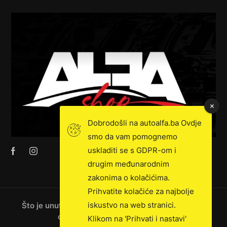
Dobrodošli na autoalfa.ba Ovdje
smo da vam pomognemo
uskladiti se s GDPR-om i
drugim međunarodnim
zakonima o kolačićima.
Prihvatite kolačiće za najbolje
iskustvo na web stranici.
Što je unutra: novosti, ekskluzivna prodaja, vijesti
o kamionima i još mnogo toga!
Klikom na 'Prihvati i nastavi'