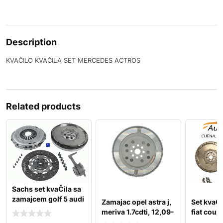
Description
KVAČILO KVAČILA SET MERCEDES ACTROS
Related products
Sachs set kvaČila sa
zamajcem golf 5 audi
Zamajac opel astra j,
Set kvaČi
a3 passat b6 2
meriva 1.7cdti, 12,09-
fiat cou
doblo du