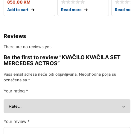
850,00
KM
Add to cart
Read more
Read mor
Reviews
There are no reviews yet.
Be the first to review “KVAČILO KVAČILA SET
MERCEDES ACTROS”
Vaša email adresa neće biti objavljivana.
Neophodna polja su
označena sa
*
Your rating
*
Your review
*