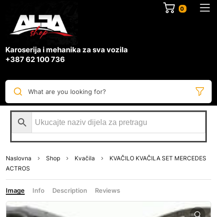
0
Karoserija i mehanika za sva vozila
+387 62 100 736
What are you looking for?
Naslovna
Shop
Kvačila
KVAČILO KVAČILA SET MERCEDES
ACTROS
Image
Info
Description
Reviews