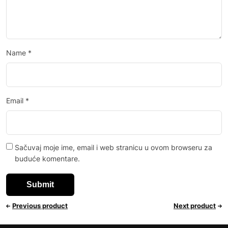
Name
*
Email
*
Sačuvaj moje ime, email i web stranicu u ovom browseru za
buduće komentare.
Previous product
Next product