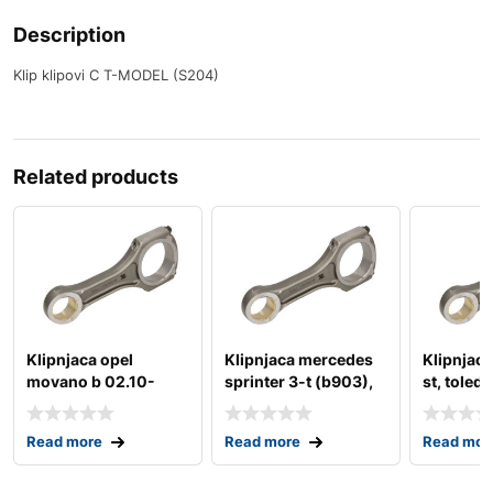
Description
Klip klipovi C T-MODEL (S204)
Related products
Klipnjaca opel
Klipnjaca mercedes
Klipnjaca
movano b 02.10-
sprinter 3-t (b903),
st, toledo
(b906), sprinter
09.04-
Read more
Read more
Read mor