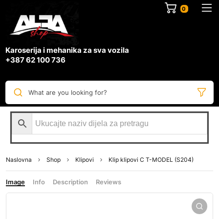
0
Karoserija i mehanika za sva vozila
+387 62 100 736
What are you looking for?
Naslovna
Shop
Klipovi
Klip klipovi C T-MODEL (S204)
Image
Info
Description
Reviews