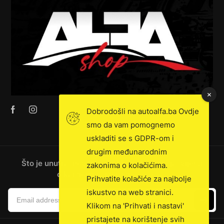
Dobrodošli na autoalfa.ba Ovdje
smo da vam pomognemo
uskladiti se s GDPR-om i
drugim međunarodnim
Što je unutra: novosti, ekskluzivna prodaja, vijesti
zakonima o kolačićima.
o kamionima i još mnogo toga!
Prihvatite kolačiće za najbolje
iskustvo na web stranici.
Klikom na 'Prihvati i nastavi'
pristajete na korištenje svih