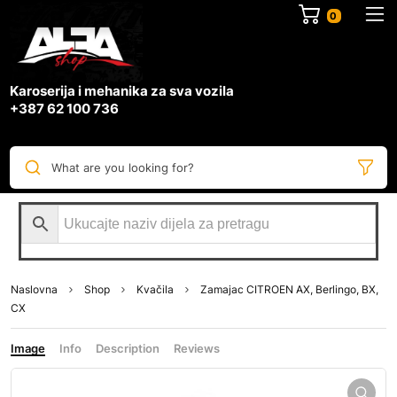
0
Karoserija i mehanika za sva vozila
+387 62 100 736
What are you looking for?
Naslovna
Shop
Kvačila
Zamajac CITROEN AX, Berlingo, BX,
CX
Image
Info
Description
Reviews