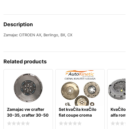
Description
Zamajac CITROEN AX, Berlingo, BX, CX
Related products
Zamajac vw crafter
Set kvaČila kvaČilo
KvaČilo s
30-35, crafter 30-50
fiat coupe croma
alfa rome
2.0d 07.11-12.16
doblo ducato duna
punto