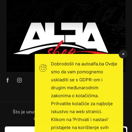
Dobrodošli na autoalfa.ba Ovdje
smo da vam pomognemo
uskladiti se s GDPR-om i
drugim međunarodnim
zakonima o kolačićima.
Prihvatite kolačiće za najbolje
iskustvo na web stranici.
Što je unutra: novosti, ekskluzivna prodaja, vijesti
o kamionima i još mnogo toga!
Klikom na 'Prihvati i nastavi'
pristajete na korištenje svih