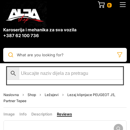
0
Karoserija i mehanika za sva vozila
+387 62 100 736
What are you looking for?
Naslovna
Shop
Ležajevi
Lezaj klipnjace PEUGEOT J5,
Partner Tepee
Image
Info
Description
Reviews