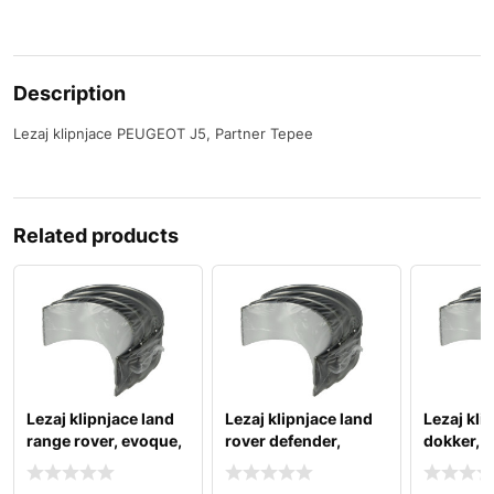
Description
Lezaj klipnjace PEUGEOT J5, Partner Tepee
Related products
Lezaj klipnjace land
Lezaj klipnjace land
Lezaj kli
range rover, evoque,
rover defender,
dokker, d
sport, velar
discovery sport, fr
jogger, l