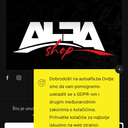
Dobrodošli na autoalfa.ba Ovdje
smo da vam pomognemo
uskladiti se s GDPR-om i
drugim međunarodnim
Što je unutra: novosti, ekskluzivna prodaja, vijesti
zakonima o kolačićima.
o kamionima i još mnogo toga!
Prihvatite kolačiće za najbolje
iskustvo na web stranici.