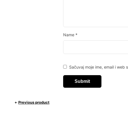
Name
*
Sačuvaj moje ime, email i web
Previous product