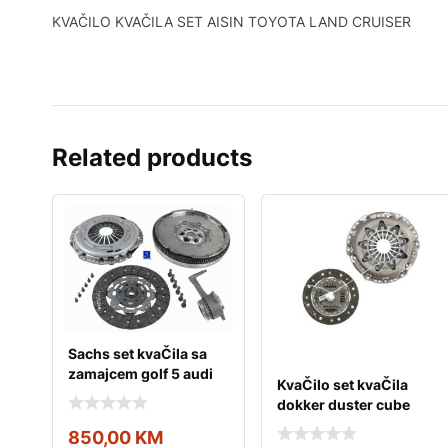
KVAČILO KVAČILA SET AISIN TOYOTA LAND CRUISER
Related products
Sachs set kvaČila sa
zamajcem golf 5 audi
KvaČilo set kvaČila
a3 passat b6 2
dokker duster cube
juke micra
850,00
KM