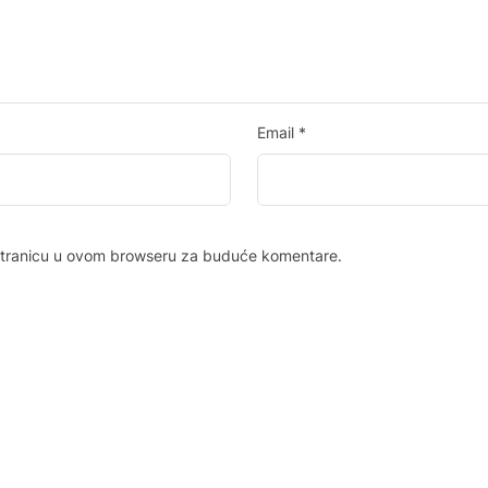
Email
*
 stranicu u ovom browseru za buduće komentare.