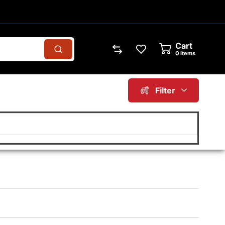
Cart
0
items
Filter