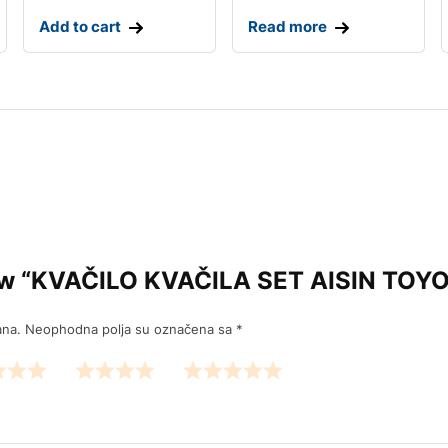
Add to cart
Read more
eview “KVAČILO KVAČILA SET AISIN TO
ana.
Neophodna polja su označena sa
*