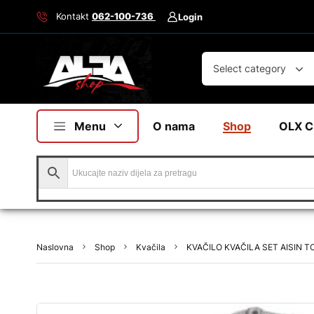
Kontakt
062-100-736
Login
Select category
Menu
O nama
Shop
OLX C
Naslovna
Shop
Kvačila
KVAČILO KVAČILA SET AISIN 