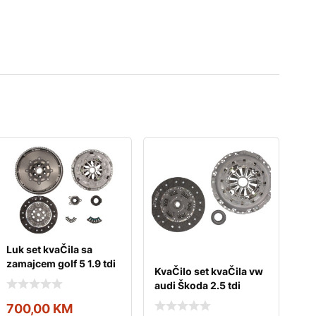
Luk set kvaČila sa
zamajcem golf 5 1.9 tdi
KvaČilo set kvaČila vw
audi Škoda 2.5 tdi
700,00
KM