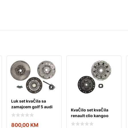
Luk set kvaČila sa
zamajcem golf 5 audi
KvaČilo set kvaČila
a3 passat b6 2.0
renault clio kangoo
thalia
800,00
KM