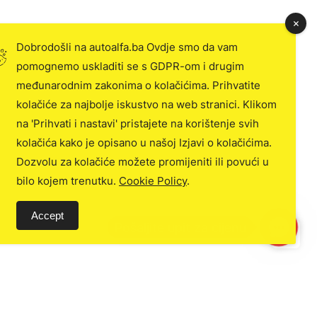
Dobrodošli na autoalfa.ba Ovdje smo da vam
pomognemo uskladiti se s GDPR-om i drugim
međunarodnim zakonima o kolačićima. Prihvatite
kolačiće za najbolje iskustvo na web stranici. Klikom
na 'Prihvati i nastavi' pristajete na korištenje svih
kolačića kako je opisano u našoj Izjavi o kolačićima.
Dozvolu za kolačiće možete promijeniti ili povući u
bilo kojem trenutku.
Cookie Policy
.
Accept
C
o
n
t
a
c