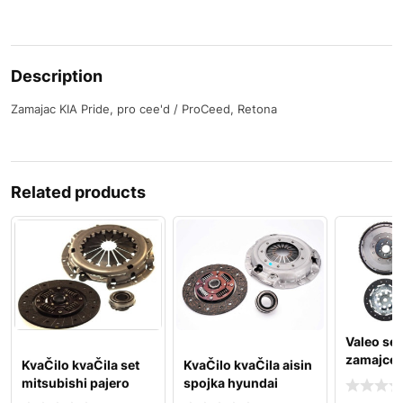
Description
Zamajac KIA Pride, pro cee'd / ProCeed, Retona
Related products
Valeo set
zamajcem 
KvaČilo kvaČila set
KvaČilo kvaČila aisin
tdi valeo
mitsubishi pajero
spojka hyundai
2.5td
accent 1,5