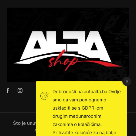
Dobrodošli na autoalfa.ba Ovdje
smo da vam pomognemo
uskladiti se s GDPR-om i
drugim međunarodnim
Što je unutra: novosti, ekskluzivna prodaja, vijesti
zakonima o kolačićima.
o kamionima i još mnogo toga!
Prihvatite kolačiće za najbolje