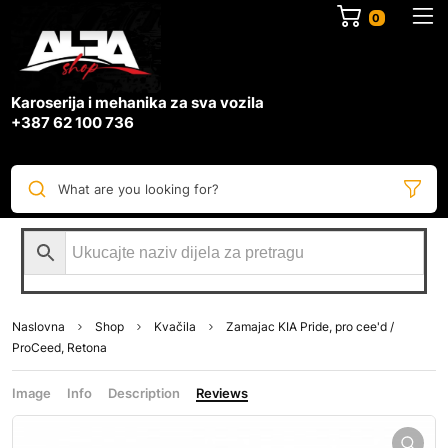
0
Karoserija i mehanika za sva vozila
+387 62 100 736
What are you looking for?
Naslovna
Shop
Kvačila
Zamajac KIA Pride, pro cee'd /
ProCeed, Retona
Image
Info
Description
Reviews