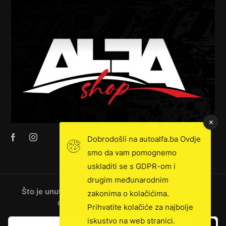
Dobrodošli na autoalfa.ba Ovdje
smo da vam pomognemo
uskladiti se s GDPR-om i
drugim međunarodnim
Što je unutra: novosti, ekskluzivna prodaja, vijesti
zakonima o kolačićima.
o kamionima i još mnogo toga!
Prihvatite kolačiće za najbolje
iskustvo na web stranici.