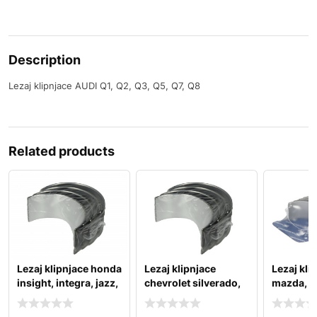
Description
Lezaj klipnjace AUDI Q1, Q2, Q3, Q5, Q7, Q8
Related products
Lezaj klipnjace honda
Lezaj klipnjace
Lezaj kli
insight, integra, jazz,
chevrolet silverado,
mazda, me
logo, nsx
spark, ssr, suburba
mercede