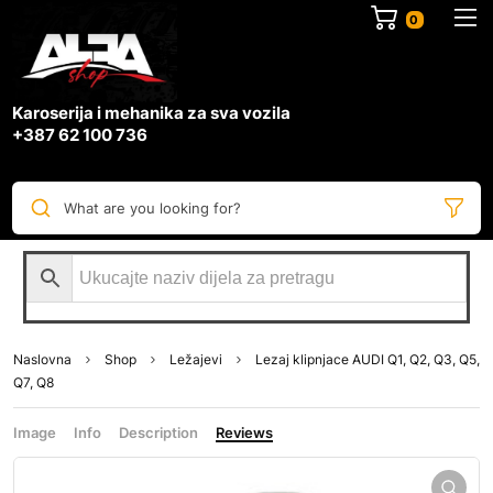
0
Karoserija i mehanika za sva vozila
+387 62 100 736
What are you looking for?
Naslovna
Shop
Ležajevi
Lezaj klipnjace AUDI Q1, Q2, Q3, Q5,
Q7, Q8
Image
Info
Description
Reviews