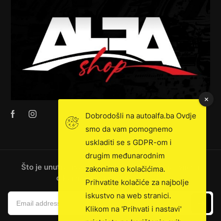
Dobrodošli na autoalfa.ba Ovdje
smo da vam pomognemo
uskladiti se s GDPR-om i
drugim međunarodnim
Što je unutra: novosti, ekskluzivna prodaja, vijesti
zakonima o kolačićima.
o kamionima i još mnogo toga!
Prihvatite kolačiće za najbolje
iskustvo na web stranici.
Klikom na 'Prihvati i nastavi'