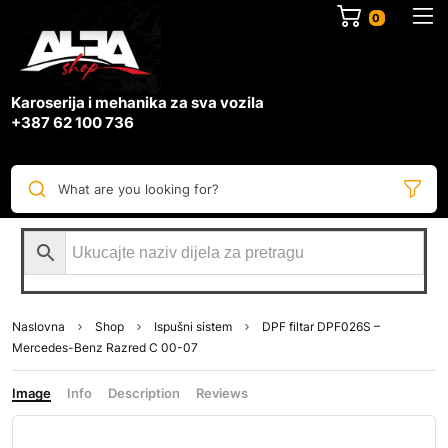
0
Karoserija i mehanika za sva vozila
+387 62 100 736
What are you looking for?
Naslovna
Shop
Ispušni sistem
DPF filtar DPF026S –
Mercedes-Benz Razred C 00-07
Image
Info
Description
Reviews