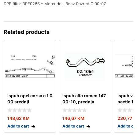
DPF filtar DPF026S – Mercedes-Benz Razred C 00-07
Related products
Ispuh opel corsa c 1.0
Ispuh alfa romeo 147
Ispuh vo
00 srednji
00-10, prednja
beetle 1.
ispusna cijev
148,62
KM
146,67
KM
230,77
K
Add to cart
Add to cart
Add to ca