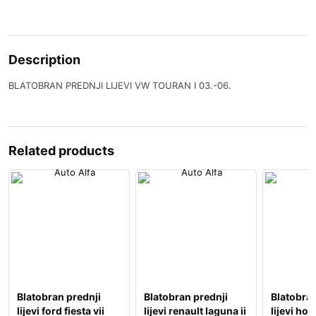
Description
BLATOBRAN PREDNJI LIJEVI VW TOURAN I 03.-06.
Related products
Blatobran prednji
Blatobran prednji
Blatobran
lijevi ford fiesta vii
lijevi renault laguna ii
lijevi hon