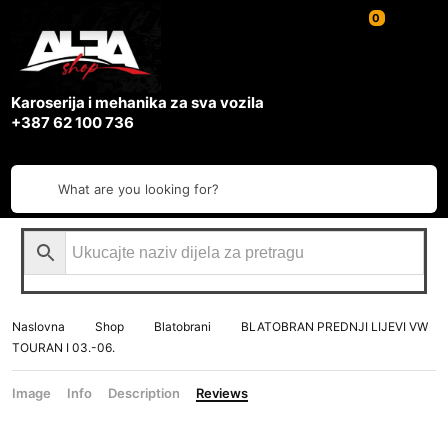
0
Karoserija i mehanika za sva vozila
+387 62 100 736
What are you looking for?
Naslovna
Shop
Blatobrani
BLATOBRAN PREDNJI LIJEVI VW
TOURAN I 03.-06.
Image
Info
Description
Reviews