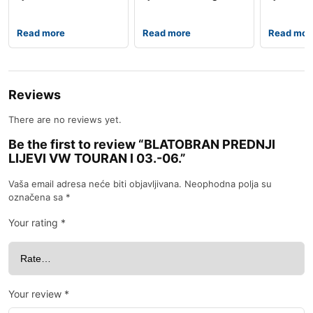
04.17-
05.-07
hatchbac
Read more
Read more
Read mor
Reviews
There are no reviews yet.
Be the first to review “BLATOBRAN PREDNJI
LIJEVI VW TOURAN I 03.-06.”
Vaša email adresa neće biti objavljivana.
Neophodna polja su
označena sa
*
Your rating
*
Your review
*