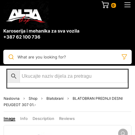
0
Karoserija i mehanika za sva vozila
+387 62 100 736
What are you looking for?
Naslovna
Shop
Blatobrani
BLATOBRAN PREDNJI DESNI
PEUGEOT 307 01.-
Image
Info
Description
Reviews