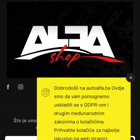
Dobrodošli na autoalfa.ba Ovdje
smo da vam pomognemo
uskladiti se s GDPR-om i
drugim međunarodnim
Što je unutra: novosti, ekskluzivna prodaja, vijesti
zakonima o kolačićima.
o kamionima i još mnogo toga!
Prihvatite kolačiće za najbolje
iskustvo na web stranici.