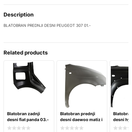
Description
BLATOBRAN PREDNJI DESNI PEUGEOT 307 01.-
Related products
Blatobran zadnji
Blatobran prednji
Blatobran
desni fiat panda 03.-
desni daewoo matiz i
desni hy
98.-08.
04.-10.