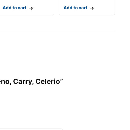
Add to cart
Add to cart
no, Carry, Celerio”