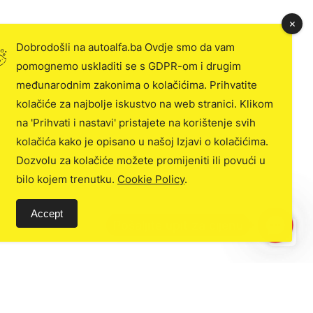
Dobrodošli na autoalfa.ba Ovdje smo da vam
pomognemo uskladiti se s GDPR-om i drugim
međunarodnim zakonima o kolačićima. Prihvatite
kolačiće za najbolje iskustvo na web stranici. Klikom
na 'Prihvati i nastavi' pristajete na korištenje svih
kolačića kako je opisano u našoj Izjavi o kolačićima.
Dozvolu za kolačiće možete promijeniti ili povući u
bilo kojem trenutku.
Cookie Policy
.
Accept
C
o
n
t
a
c