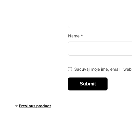
Name
*
Sačuvaj moje ime, email i we
Previous product