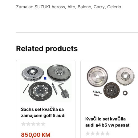
Zamajac SUZUKI Across, Alto, Baleno, Carry, Celerio
Related products
Sachs set kvaČila sa
zamajcem golf 5 audi
KvaČilo set kvaČila
a3 passat b6 2
audi a4 b5 vw passat
b5 1.9d
850,00
KM