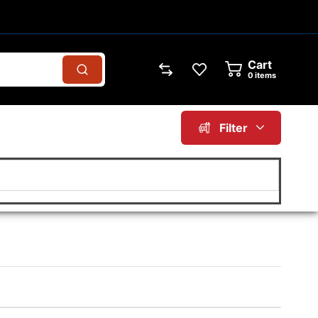
Cart
0
items
Filter