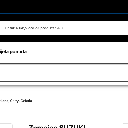
ijela ponuda
leno, Carry, Celerio
Zamajac SUZUKI