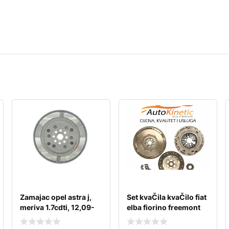
Zamajac opel astra j,
Set kvaČila kvaČilo fiat
meriva 1.7cdti, 12,09-
elba fiorino freemont
fullback