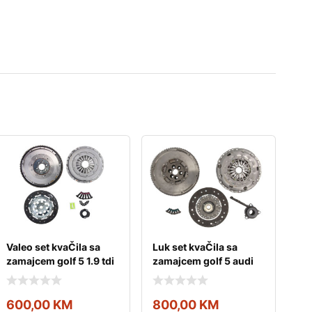
Valeo set kvaČila sa
Luk set kvaČila sa
zamajcem golf 5 1.9 tdi
zamajcem golf 5 audi
valeo
a3 passat b6 2.0
600,00
KM
800,00
KM