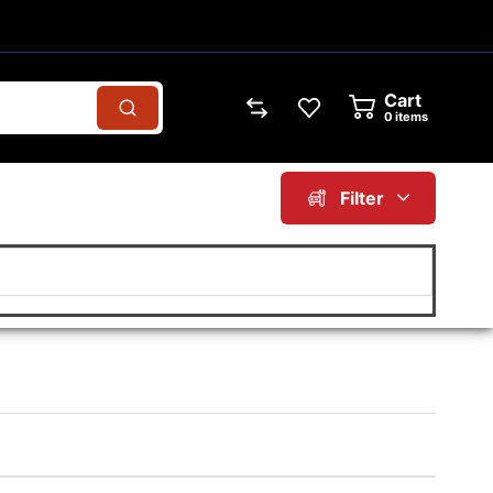
Cart
0
items
Filter