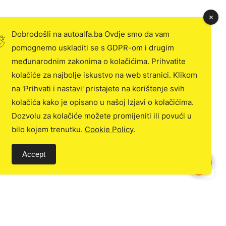
Dobrodošli na autoalfa.ba Ovdje smo da vam
pomognemo uskladiti se s GDPR-om i drugim
međunarodnim zakonima o kolačićima. Prihvatite
kolačiće za najbolje iskustvo na web stranici. Klikom
na 'Prihvati i nastavi' pristajete na korištenje svih
kolačića kako je opisano u našoj Izjavi o kolačićima.
Dozvolu za kolačiće možete promijeniti ili povući u
bilo kojem trenutku.
Cookie Policy
.
Accept
C
o
n
t
a
c