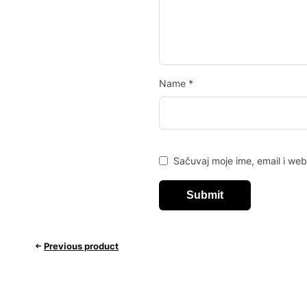
Name
*
Sačuvaj moje ime, email i we
Previous product