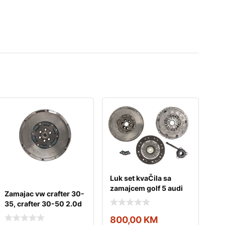
Luk set kvaČila sa
zamajcem golf 5 audi
Zamajac vw crafter 30-
a3 passat b6 2.0
35, crafter 30-50 2.0d
07.11-12.16
800,00
KM