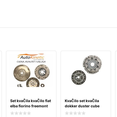
Set kvaČila kvaČilo fiat
KvaČilo set kvaČila
elba fiorino freemont
dokker duster cube
fullback
juke micra