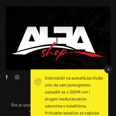
Dobrodošli na autoalfa.ba Ovdje
smo da vam pomognemo
uskladiti se s GDPR-om i
drugim međunarodnim
Što je unutra: novosti, ekskluzivna prodaja, vijesti
zakonima o kolačićima.
o kamionima i još mnogo toga!
Prihvatite kolačiće za najbolje