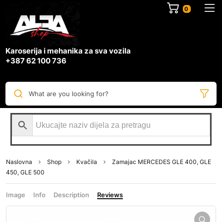
0
Karoserija i mehanika za sva vozila
+387 62 100 736
What are you looking for?
Naslovna
Shop
Kvačila
Zamajac MERCEDES GLE 400, GLE
450, GLE 500
Image
Info
Description
Reviews