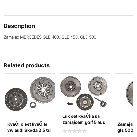
Description
Zamajac MERCEDES GLE 400, GLE 450, GLE 500
Related products
Luk set kvaČila sa
zamajcem golf 5 audi
KvaČilo set kvaČila
Zamajac
a3 passat b6 2.0
vw audi Škoda 2.5 tdi
gls 500, 
600