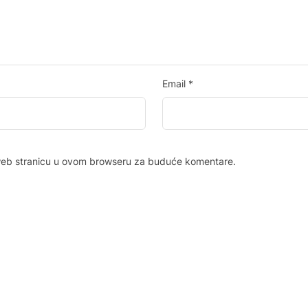
Email
*
 web stranicu u ovom browseru za buduće komentare.