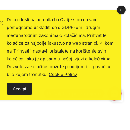
Dobrodošli na autoalfa.ba Ovdje smo da vam
pomognemo uskladiti se s GDPR-om i drugim
međunarodnim zakonima o kolačićima. Prihvatite
kolačiće za najbolje iskustvo na web stranici. Klikom
na 'Prihvati i nastavi' pristajete na korištenje svih
kolačića kako je opisano u našoj Izjavi o kolačićima.
Dozvolu za kolačiće možete promijeniti ili povući u
bilo kojem trenutku.
Cookie Policy
.
Accept
C
o
n
t
a
c