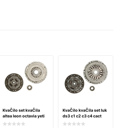
KvaČilo set kvaČila
KvaČilo kvaČila set luk
altea leon octavia yeti
ds3 c1 c2 c3 c4 cact
caddy
nemo