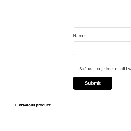
Name
*
Sačuvaj moje ime, email i
Previous product