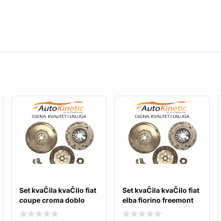
Set kvaČila kvaČilo fiat
Set kvaČila kvaČilo fiat
coupe croma doblo
elba fiorino freemont
ducato duna
fullback