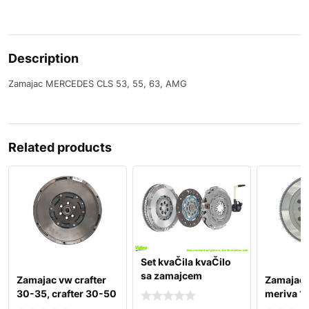
Description
Zamajac MERCEDES CLS 53, 55, 63, AMG
Related products
Set kvaČila kvaČilo
sa zamajcem
Zamajac vw crafter
Zamajac o
peugeot 308 2.0 hdi
30-35, crafter 30-50
meriva 1.
2.0d 07.11-12.16