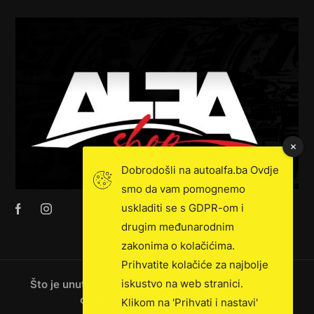
Dobrodošli na autoalfa.ba Ovdje
smo da vam pomognemo
uskladiti se s GDPR-om i
drugim međunarodnim
zakonima o kolačićima.
Prihvatite kolačiće za najbolje
iskustvo na web stranici.
Što je unutra: novosti, ekskluzivna prodaja, vijesti
o kamionima i još mnogo toga!
Klikom na 'Prihvati i nastavi'