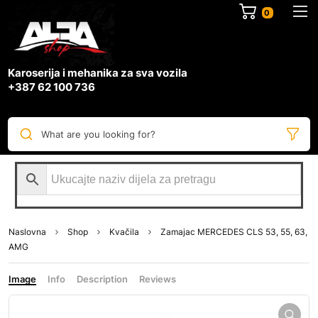
0
Karoserija i mehanika za sva vozila
+387 62 100 736
What are you looking for?
Naslovna
Shop
Kvačila
Zamajac MERCEDES CLS 53, 55, 63,
AMG
Image
Info
Description
Reviews