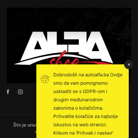
Dobrodošli na autoalfa.ba Ovdje
smo da vam pomognemo
uskladiti se s GDPR-om i
drugim međunarodnim
zakonima o kolačićima.
Prihvatite kolačiće za najbolje
iskustvo na web stranici.
Što je unutra: novosti, ekskluzivna prodaja, vijesti
o kamionima i još mnogo toga!
Klikom na 'Prihvati i nastavi'