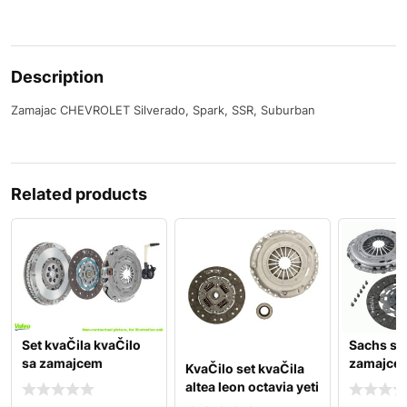
Description
Zamajac CHEVROLET Silverado, Spark, SSR, Suburban
Related products
Set kvaČila kvaČilo
Sachs set
sa zamajcem
zamajcem
KvaČilo set kvaČila
peugeot 308 2.0 hdi
a3 passat
altea leon octavia yeti
caddy