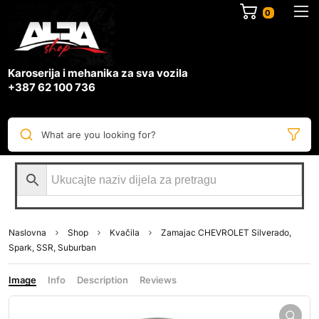
0
Karoserija i mehanika za sva vozila
+387 62 100 736
What are you looking for?
Naslovna
Shop
Kvačila
Zamajac CHEVROLET Silverado,
Spark, SSR, Suburban
Image
Info
Description
Reviews