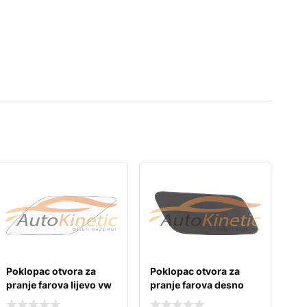
Poklopac otvora za
Poklopac otvora za
pranje farova lijevo vw
pranje farova desno
golf vi
audi a3 12-16