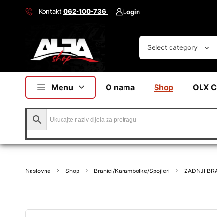
Kontakt
062-100-736
Login
Select category
Menu
O nama
Shop
OLX C
Naslovna
Shop
Branici/Karambolke/Spojleri
ZADNJI BRA