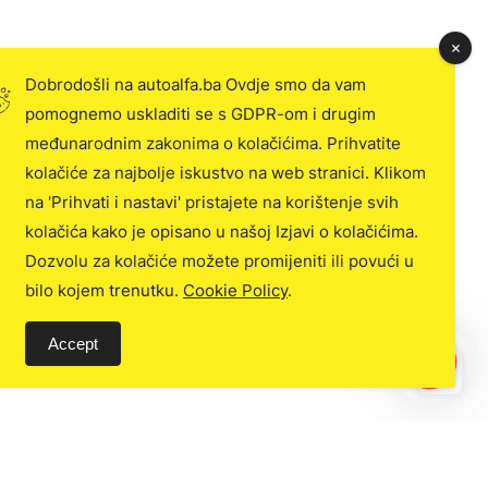
Dobrodošli na autoalfa.ba Ovdje smo da vam
pomognemo uskladiti se s GDPR-om i drugim
međunarodnim zakonima o kolačićima. Prihvatite
kolačiće za najbolje iskustvo na web stranici. Klikom
na 'Prihvati i nastavi' pristajete na korištenje svih
kolačića kako je opisano u našoj Izjavi o kolačićima.
Dozvolu za kolačiće možete promijeniti ili povući u
bilo kojem trenutku.
Cookie Policy
.
Accept
C
o
n
t
a
c