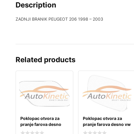
Description
ZADNJI BRANIK PEUGEOT 206 1998 – 2003
Related products
Poklopac otvora za
Poklopac otvora za
pranje farova desno
pranje farova desno vw
opel insignia a
touran