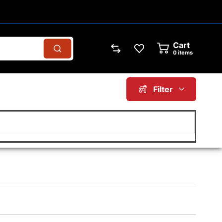
Cart
0
items
Filter