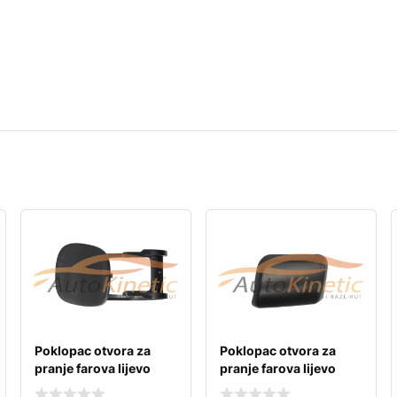
Poklopac otvora za
Poklopac otvora za
pranje farova lijevo
pranje farova lijevo
mercedes w210
volvo xc90