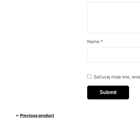
Name
*
Sačuvaj moje ime, ema
Previous product