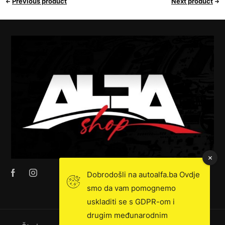
Previous product
Next product
Dobrodošli na autoalfa.ba Ovdje
smo da vam pomognemo
uskladiti se s GDPR-om i
drugim međunarodnim