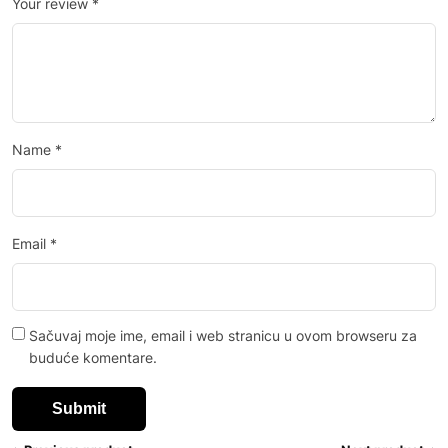
Your review
*
Name
*
Email
*
Sačuvaj moje ime, email i web stranicu u ovom browseru za
buduće komentare.