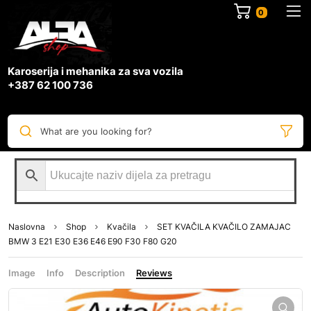
0
Karoserija i mehanika za sva vozila
+387 62 100 736
What are you looking for?
Naslovna
Shop
Kvačila
SET KVAČILA KVAČILO ZAMAJAC
BMW 3 E21 E30 E36 E46 E90 F30 F80 G20
Image
Info
Description
Reviews