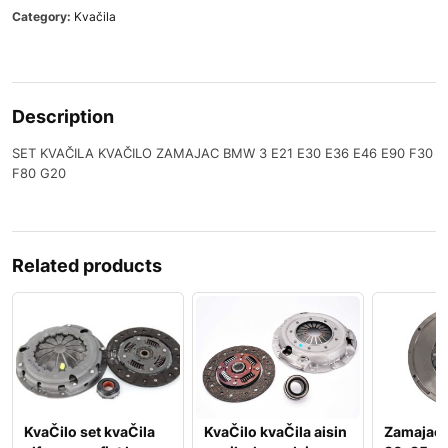
Category:
Kvačila
Description
SET KVAČILA KVAČILO ZAMAJAC BMW 3 E21 E30 E36 E46 E90 F30
F80 G20
Related products
KvaČilo set kvaČila
KvaČilo kvaČila aisin
Zamajac 