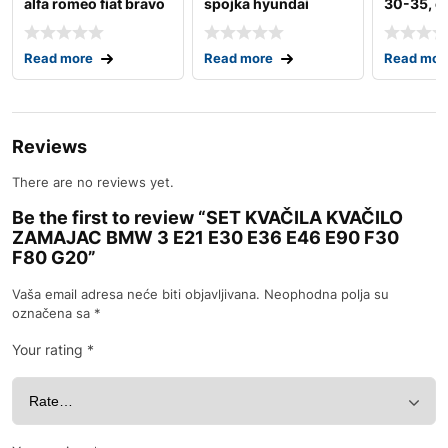
alfa romeo fiat bravo
spojka hyundai
30-35, c
punto
accent 1,5
2.0d 07.1
Read more
Read more
Read mor
Reviews
There are no reviews yet.
Be the first to review “SET KVAČILA KVAČILO
ZAMAJAC BMW 3 E21 E30 E36 E46 E90 F30
F80 G20”
Vaša email adresa neće biti objavljivana.
Neophodna polja su
označena sa
*
Your rating
*