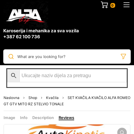
0
Karoserija i mehanika za sva vozila
+387 62 100 736
What are you looking for?
Naslovna
Shop
Kvačila
SET KVAČILA KVAČILO ALFA ROMEO
GT GTV MITO RZ STELVIO TONALE
Image
Info
Description
Reviews