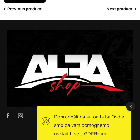
Previous product
Next product
Dobrodošli na autoalfa.ba Ovdje
smo da vam pomognemo
uskladiti se s GDPR-om i