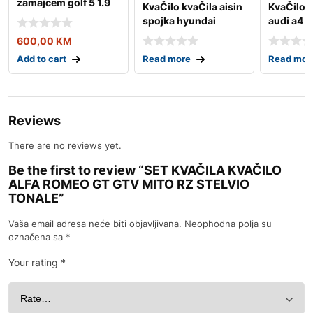
zamajcem golf 5 1.9
KvaČilo kvaČila aisin
KvaČilo s
tdi valeo
spojka hyundai
audi a4 
accent 1,5
b5 1.9d
600,00
KM
Add to cart
Read more
Read mor
Reviews
There are no reviews yet.
Be the first to review “SET KVAČILA KVAČILO
ALFA ROMEO GT GTV MITO RZ STELVIO
TONALE”
Vaša email adresa neće biti objavljivana.
Neophodna polja su
označena sa
*
Your rating
*