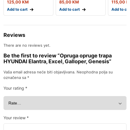
125,00
KM
85,00
KM
115,00
K
Add to cart
Add to cart
Add to ca
Reviews
There are no reviews yet.
Be the first to review “Opruga opruge trapa
HYUNDAI Elantra, Excel, Galloper, Genesis”
Vaša email adresa neće biti objavljivana.
Neophodna polja su
označena sa
*
Your rating
*
Your review
*