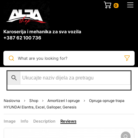
0
Karoserija i mehanika za sva vozila
+387 62 100 736
What are you looking for?
Naslovna
Shop
Amortizeri I opruge
Opruga opruge trapa
HYUNDAI Elantra, Excel, Galloper, Genesis
Image
Info
Description
Reviews