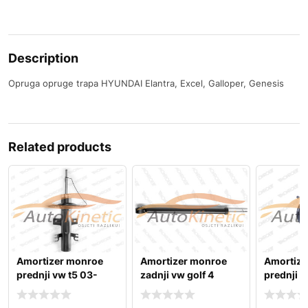
Description
Opruga opruge trapa HYUNDAI Elantra, Excel, Galloper, Genesis
Related products
Amortizer monroe
Amortizer monroe
Amortize
prednji vw t5 03-
zadnji vw golf 4
prednji 
karavan
klasa w1