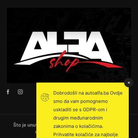
Dobrodošli na autoalfa.ba Ovdje
smo da vam pomognemo
uskladiti se s GDPR-om i
drugim međunarodnim
Što je unutra: novosti, ekskluzivna prodaja, vijesti
zakonima o kolačićima.
o kamionima i još mnogo toga!
Prihvatite kolačiće za najbolje