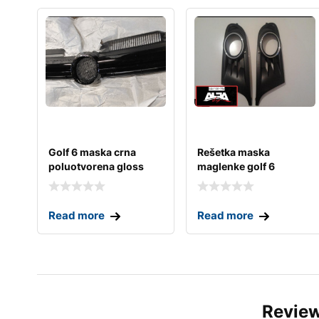
Golf 6 maska crna
Rešetka maska
poluotvorena gloss
maglenke golf 6
062/100-736
Read more
Read more
Revie