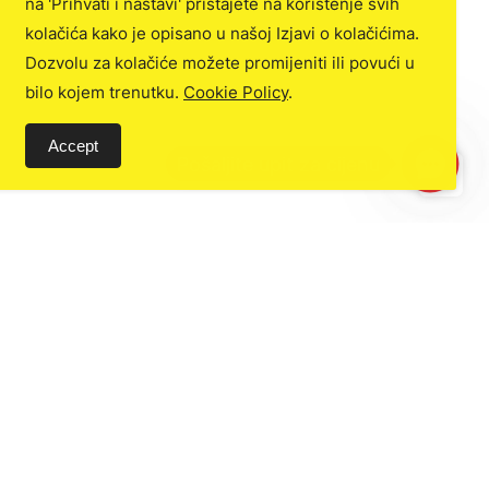
na 'Prihvati i nastavi' pristajete na korištenje svih
kolačića kako je opisano u našoj Izjavi o kolačićima.
Dozvolu za kolačiće možete promijeniti ili povući u
bilo kojem trenutku.
Cookie Policy
.
Accept
C
o
n
t
a
c
t
U
još
Trebate pomoć? / Kontaktiraj nas
s
+387 62 100 736
info@autoalfa.ba