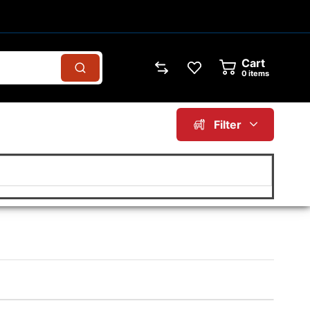
Cart
0
items
Filter