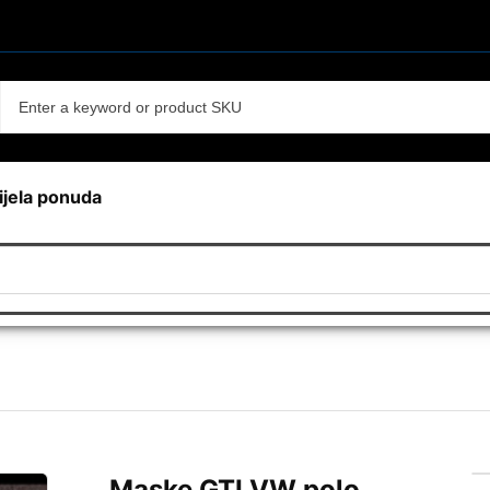
ijela ponuda
Maske GTI VW polo