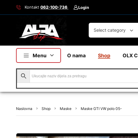
Kontakt
062-100-736
Login
Select category
Menu
O nama
Shop
OLX C
Naslovna
Shop
Maske
Maske GTI VW polo 05-