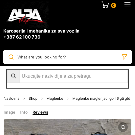
0
Karoserija i mehanika za sva vozila
+387 62 100 736
What are you looking for?
Naslovna
Shop
Maglenke
Maglenke maglenjaci golf 6 gti gtd
Image
Info
Reviews