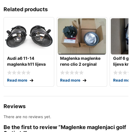
Related products
Audi a6 11-14
Maglenka maglenke
Golf 6 g
maglenka h11 lijeva
reno clio 2 orginal
lijeva kr
l+d na stanju
062/100-736
stanju
Read more
Read more
Read mor
Reviews
There are no reviews yet.
Be the first to review “Maglenke maglenjaci golf