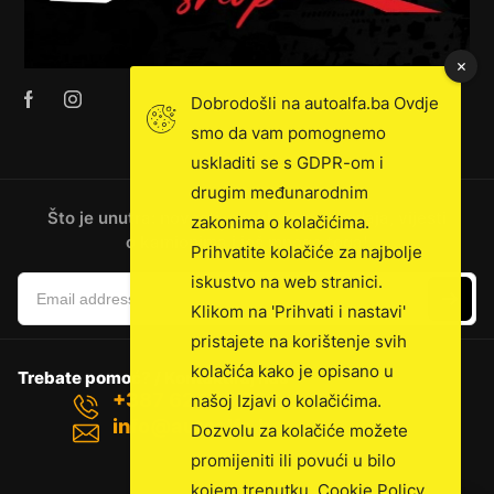
Dobrodošli na autoalfa.ba Ovdje
smo da vam pomognemo
uskladiti se s GDPR-om i
drugim međunarodnim
Što je unutra: novosti, ekskluzivna prodaja, vijesti
zakonima o kolačićima.
o kamionima i još mnogo toga!
Prihvatite kolačiće za najbolje
iskustvo na web stranici.
Klikom na 'Prihvati i nastavi'
pristajete na korištenje svih
kolačića kako je opisano u
Trebate pomoć? / Kontaktiraj nas
+387 62 100 736
našoj Izjavi o kolačićima.
info@autoalfa.ba
Dozvolu za kolačiće možete
promijeniti ili povući u bilo
kojem trenutku.
Cookie Policy
.