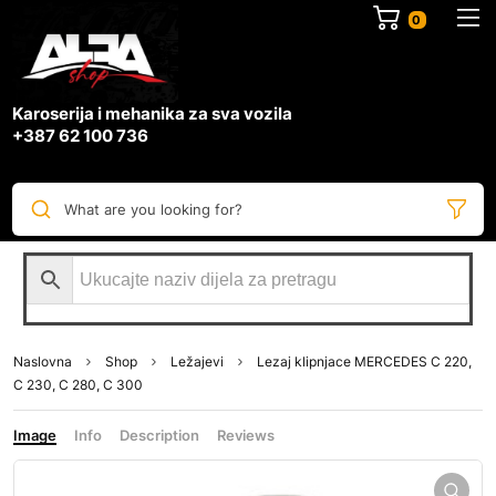
0
Karoserija i mehanika za sva vozila
+387 62 100 736
What are you looking for?
Naslovna
Shop
Ležajevi
Lezaj klipnjace MERCEDES C 220,
C 230, C 280, C 300
Image
Info
Description
Reviews