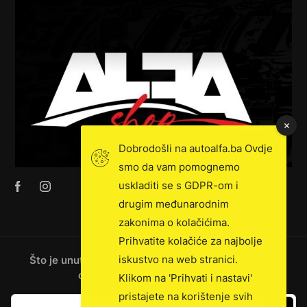
Dobrodošli na autoalfa.ba Ovdje
smo da vam pomognemo
uskladiti se s GDPR-om i
drugim međunarodnim
zakonima o kolačićima.
Prihvatite kolačiće za najbolje
iskustvo na web stranici.
Što je unutra: novosti, ekskluzivna prodaja, vijesti
o kamionima i još mnogo toga!
Klikom na 'Prihvati i nastavi'
pristajete na korištenje svih