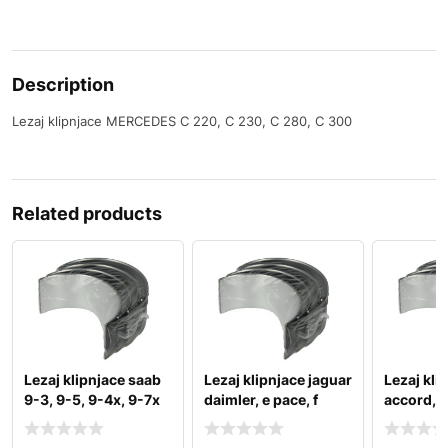
Description
Lezaj klipnjace MERCEDES C 220, C 230, C 280, C 300
Related products
Lezaj klipnjace saab
Lezaj klipnjace jaguar
Lezaj kli
9-3, 9-5, 9-4x, 9-7x
daimler, e pace, f
accord, 
pace, f type,
city, civic