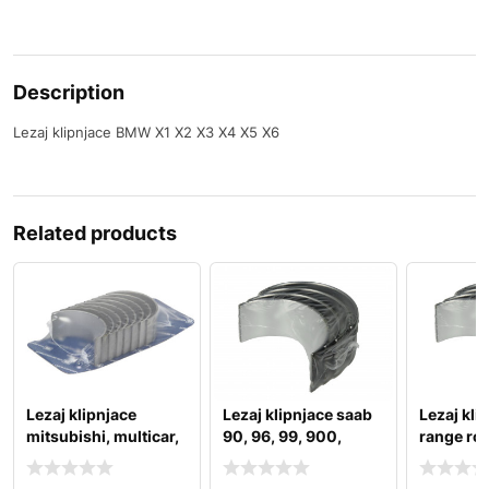
Description
Lezaj klipnjace BMW X1 X2 X3 X4 X5 X6
Related products
Lezaj klipnjace
Lezaj klipnjace saab
Lezaj kli
mitsubishi, multicar,
90, 96, 99, 900,
range rov
nissan, opel
9000
sport, ve