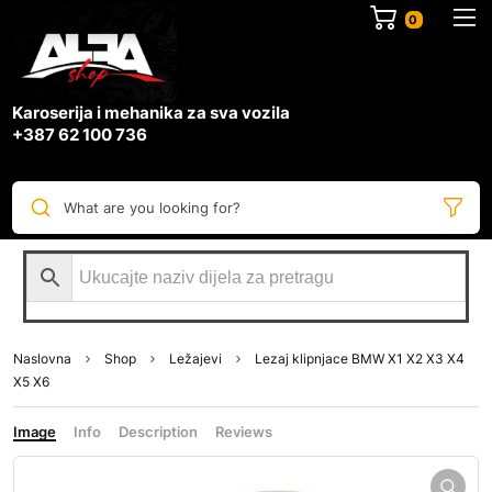
0
Karoserija i mehanika za sva vozila
+387 62 100 736
What are you looking for?
Naslovna
Shop
Ležajevi
Lezaj klipnjace BMW X1 X2 X3 X4
X5 X6
Image
Info
Description
Reviews