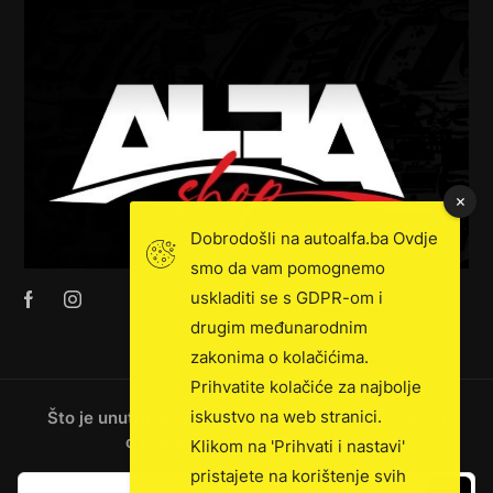
Dobrodošli na autoalfa.ba Ovdje
smo da vam pomognemo
uskladiti se s GDPR-om i
drugim međunarodnim
zakonima o kolačićima.
Prihvatite kolačiće za najbolje
iskustvo na web stranici.
Što je unutra: novosti, ekskluzivna prodaja, vijesti
o kamionima i još mnogo toga!
Klikom na 'Prihvati i nastavi'
pristajete na korištenje svih