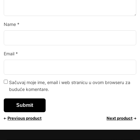
Name
*
Email
*
Sačuvaj moje ime, email i web stranicu u ovom browseru za
buduće komentare.
Previous product
Next product