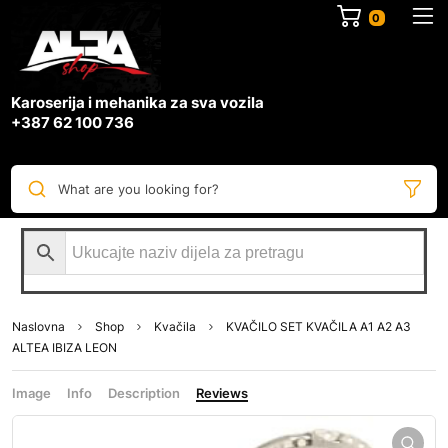
0
Karoserija i mehanika za sva vozila
+387 62 100 736
What are you looking for?
Naslovna
Shop
Kvačila
KVAČILO SET KVAČILA A1 A2 A3
ALTEA IBIZA LEON
Image
Info
Description
Reviews