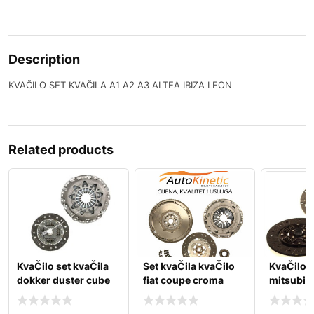
Description
KVAČILO SET KVAČILA A1 A2 A3 ALTEA IBIZA LEON
Related products
KvaČilo set kvaČila
Set kvaČila kvaČilo
KvaČilo k
dokker duster cube
fiat coupe croma
mitsubish
juke micra
doblo ducato duna
2.5td