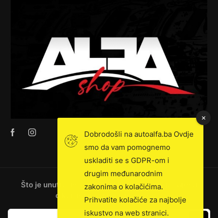
Dobrodošli na autoalfa.ba Ovdje
smo da vam pomognemo
uskladiti se s GDPR-om i
drugim međunarodnim
Što je unutra: novosti, ekskluzivna prodaja, vijesti
zakonima o kolačićima.
o kamionima i još mnogo toga!
Prihvatite kolačiće za najbolje
iskustvo na web stranici.