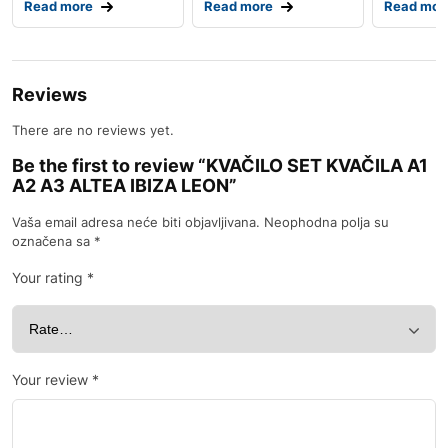
Read more
Read more
Read mor
Reviews
There are no reviews yet.
Be the first to review “KVAČILO SET KVAČILA A1
A2 A3 ALTEA IBIZA LEON”
Vaša email adresa neće biti objavljivana.
Neophodna polja su
označena sa
*
Your rating
*
Your review
*