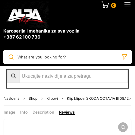
0
Karoserija i mehanika za sva vozila
+387 62 100 736
What are you looking for?
Naslovna
Shop
Klipovi
Klip klipovi SKODA OCTAVIA III 08.12.-
Image
Info
Description
Reviews