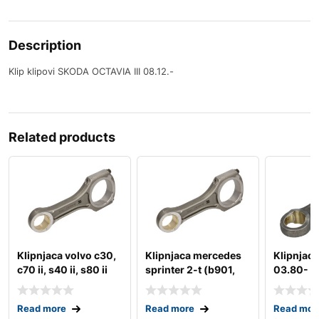
Description
Klip klipovi SKODA OCTAVIA III 08.12.-
Related products
Klipnjaca volvo c30,
Klipnjaca mercedes
Klipnjaca
c70 ii, s40 ii, s80 ii
sprinter 2-t (b901,
03.80-
b902), 3,5-t (b90
Read more
Read more
Read mor