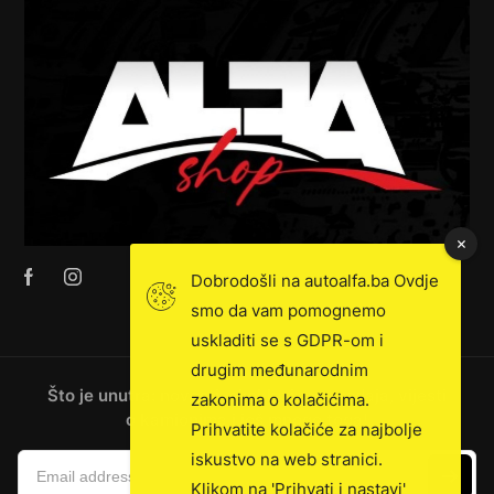
Dobrodošli na autoalfa.ba Ovdje
smo da vam pomognemo
uskladiti se s GDPR-om i
drugim međunarodnim
Što je unutra: novosti, ekskluzivna prodaja, vijesti
zakonima o kolačićima.
o kamionima i još mnogo toga!
Prihvatite kolačiće za najbolje
iskustvo na web stranici.
Klikom na 'Prihvati i nastavi'