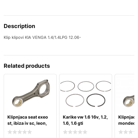
Description
Klip klipovi KIA VENGA 1.4/1.4LPG 12.06-
Related products
Klipnjaca seat exeo
Karike vw 1.6 16v, 1.2,
Klipnjaca
st, ibiza iv sc, leon,
1.6, 1.6 gti
mondeo iii
leon sc
transit t