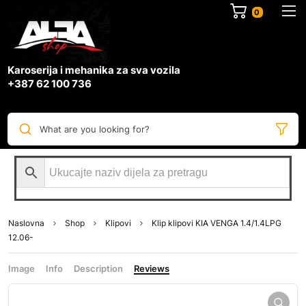
0
Karoserija i mehanika za sva vozila
+387 62 100 736
What are you looking for?
Naslovna
Shop
Klipovi
Klip klipovi KIA VENGA 1.4/1.4LPG
12.06-
Image
Info
Description
Reviews