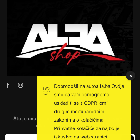
Dobrodošli na autoalfa.ba Ovdje
smo da vam pomognemo
uskladiti se s GDPR-om i
drugim međunarodnim
Što je unutra: novosti, ekskluzivna prodaja, vijesti
zakonima o kolačićima.
o kamionima i još mnogo toga!
Prihvatite kolačiće za najbolje
iskustvo na web stranici.