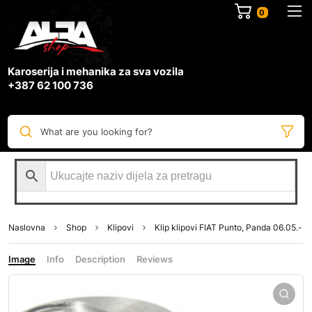
0
Karoserija i mehanika za sva vozila
+387 62 100 736
What are you looking for?
Naslovna
Shop
Klipovi
Klip klipovi FIAT Punto, Panda 06.05.-
Image
Info
Description
Reviews