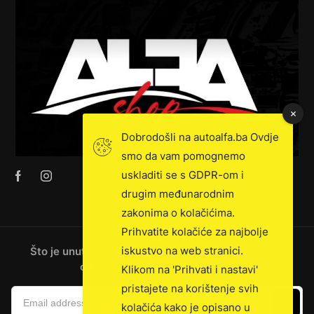
Dobrodošli na autoalfa.ba Ovdje
smo da vam pomognemo
uskladiti se s GDPR-om i
drugim međunarodnim
zakonima o kolačićima.
Prihvatite kolačiće za najbolje
iskustvo na web stranici.
Što je unutra: novosti, ekskluzivna prodaja, vijesti
o kamionima i još mnogo toga!
Klikom na 'Prihvati i nastavi'
pristajete na korištenje svih
kolačića kako je opisano u