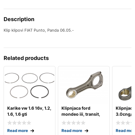
Description
Klip klipovi FIAT Punto, Panda 06.05.-
Related products
Karike vw 1.6 16v, 1.2,
Klipnjaca ford
Klipnjaca
1.6, 1.6 gti
mondeo iii, transit,
3.0cng/3
transit tourneo
Read more
Read more
Read mor