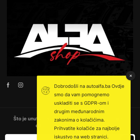
Dobrodošli na autoalfa.ba Ovdje
smo da vam pomognemo
uskladiti se s GDPR-om i
drugim međunarodnim
Što je unutra: novosti, ekskluzivna prodaja, vijesti
zakonima o kolačićima.
o kamionima i još mnogo toga!
Prihvatite kolačiće za najbolje
iskustvo na web stranici.