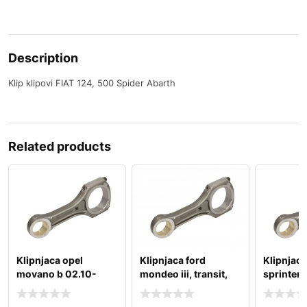
Description
Klip klipovi FIAT 124, 500 Spider Abarth
Related products
Klipnjaca opel
Klipnjaca ford
Klipnjac
movano b 02.10-
mondeo iii, transit,
sprinter 
transit tourneo
b902), 3