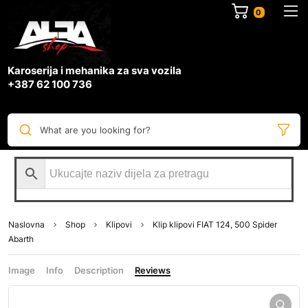
0
Karoserija i mehanika za sva vozila
+387 62 100 736
What are you looking for?
Naslovna
Shop
Klipovi
Klip klipovi FIAT 124, 500 Spider
Abarth
Image
Info
Description
Reviews