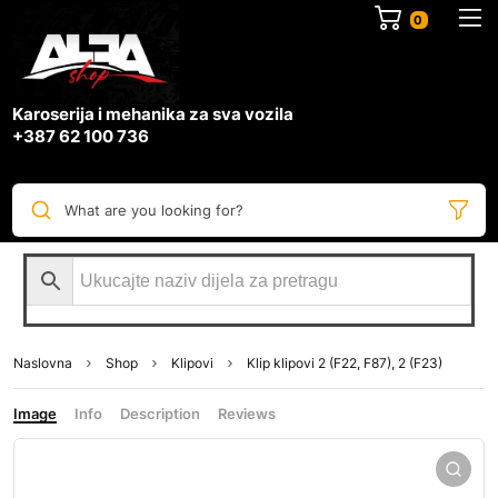
0
Karoserija i mehanika za sva vozila
+387 62 100 736
What are you looking for?
Naslovna
Shop
Klipovi
Klip klipovi 2 (F22, F87), 2 (F23)
Image
Info
Description
Reviews