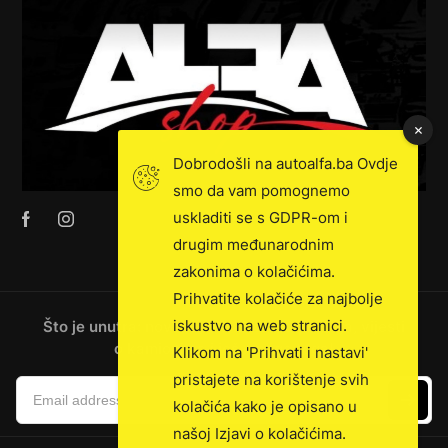
Dobrodošli na autoalfa.ba Ovdje
smo da vam pomognemo
uskladiti se s GDPR-om i
drugim međunarodnim
zakonima o kolačićima.
Prihvatite kolačiće za najbolje
iskustvo na web stranici.
Što je unutra: novosti, ekskluzivna prodaja, vijesti
o kamionima i još mnogo toga!
Klikom na 'Prihvati i nastavi'
pristajete na korištenje svih
kolačića kako je opisano u
našoj Izjavi o kolačićima.