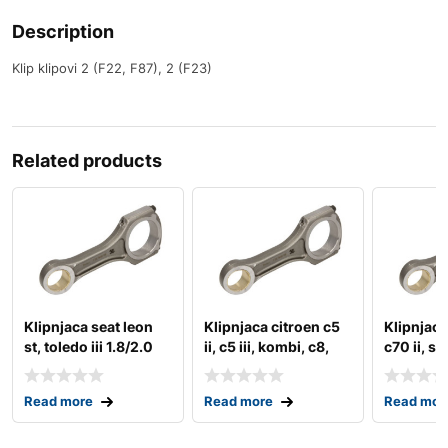
Description
Klip klipovi 2 (F22, F87), 2 (F23)
Related products
Klipnjaca seat leon
Klipnjaca citroen c5
Klipnjaca
st, toledo iii 1.8/2.0
ii, c5 iii, kombi, c8,
c70 ii, s40
09.04-
jumpy ii;
Read more
Read more
Read mor