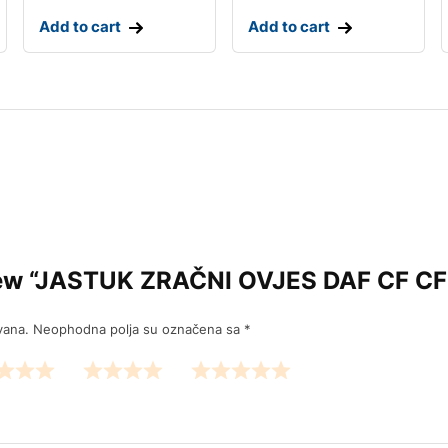
Add to cart
Add to cart
eview “JASTUK ZRAČNI OVJES DAF CF CF
vana.
Neophodna polja su označena sa
*