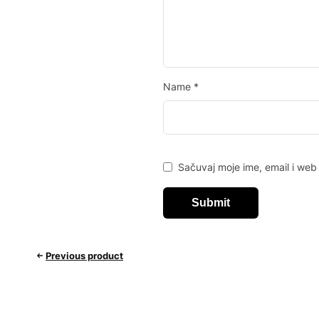
Name
*
Sačuvaj moje ime, email i we
Previous product