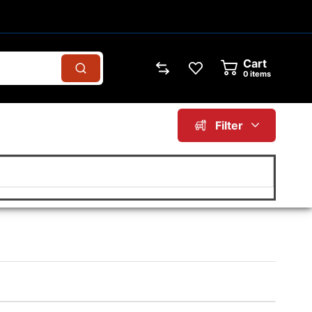
Cart
0
items
Filter