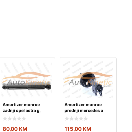
Amortizer monroe
Amortizer monroe
zadnji opel astra g,
prednji mercedes a
astra h
klasa w168
80,00
KM
115,00
KM