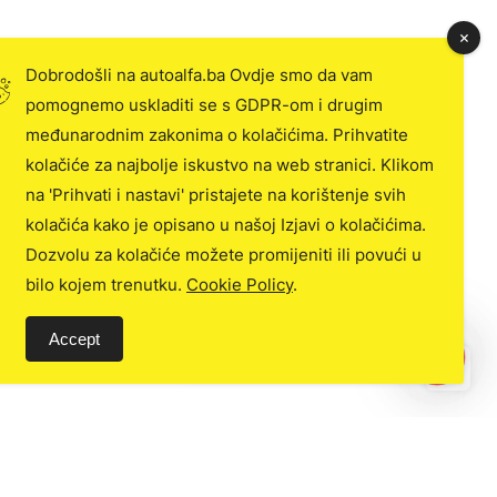
Dobrodošli na autoalfa.ba Ovdje smo da vam
pomognemo uskladiti se s GDPR-om i drugim
međunarodnim zakonima o kolačićima. Prihvatite
kolačiće za najbolje iskustvo na web stranici. Klikom
na 'Prihvati i nastavi' pristajete na korištenje svih
kolačića kako je opisano u našoj Izjavi o kolačićima.
Dozvolu za kolačiće možete promijeniti ili povući u
bilo kojem trenutku.
Cookie Policy
.
Accept
C
o
n
t
a
c