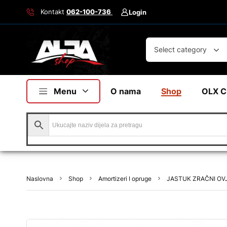
Kontakt
062-100-736
Login
Select category
Menu
O nama
Shop
OLX C
Naslovna
Shop
Amortizeri I opruge
JASTUK ZRAČNI OVJE