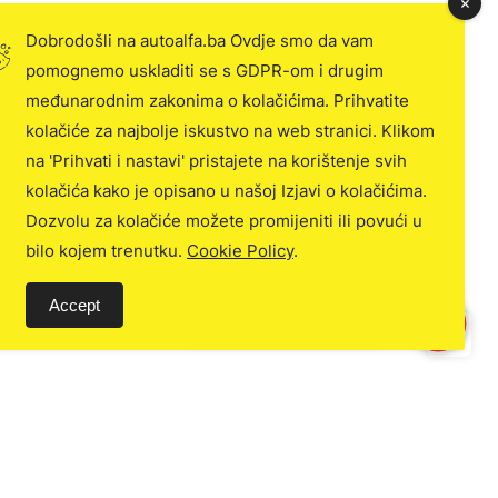
Dobrodošli na autoalfa.ba Ovdje smo da vam
pomognemo uskladiti se s GDPR-om i drugim
međunarodnim zakonima o kolačićima. Prihvatite
kolačiće za najbolje iskustvo na web stranici. Klikom
na 'Prihvati i nastavi' pristajete na korištenje svih
kolačića kako je opisano u našoj Izjavi o kolačićima.
Dozvolu za kolačiće možete promijeniti ili povući u
bilo kojem trenutku.
Cookie Policy
.
Accept
C
o
n
t
a
c
t