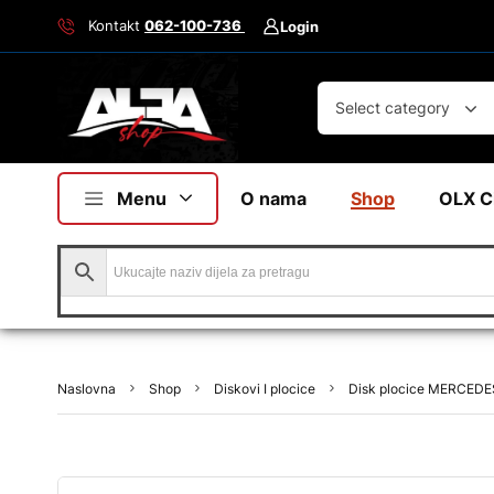
Kontakt
062-100-736
Login
Select category
Menu
O nama
Shop
OLX C
Naslovna
Shop
Diskovi I plocice
Disk plocice MERCEDES