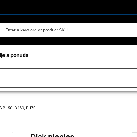
ijela ponuda
 B 150, B 160, B 170
Disk plocice