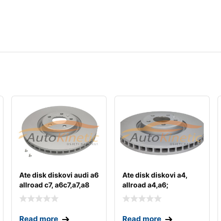
Ate disk diskovi audi a6
Ate disk diskovi a4,
allroad c7, a6c7,a7,a8
allroad a4,a6;
a5,a6,a7,a8,q5,q7
Read more
Read more