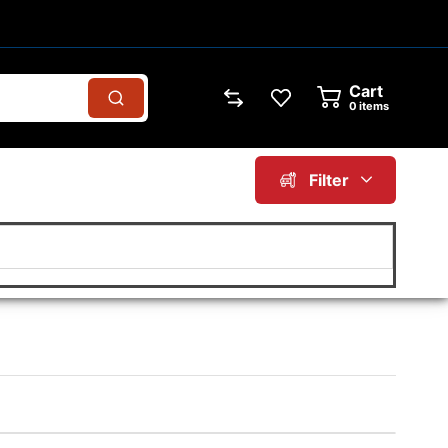
Cart
0
items
Filter