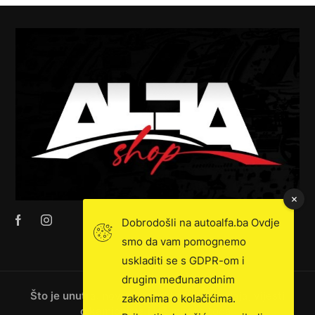
Dobrodošli na autoalfa.ba Ovdje
smo da vam pomognemo
uskladiti se s GDPR-om i
drugim međunarodnim
Što je unutra: novosti, ekskluzivna prodaja, vijesti
zakonima o kolačićima.
o kamionima i još mnogo toga!