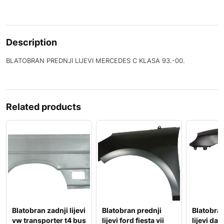
Description
BLATOBRAN PREDNJI LIJEVI MERCEDES C KLASA 93.-00.
Related products
Blatobran zadnji lijevi
Blatobran prednji
Blatobran
vw transporter t4 bus
lijevi ford fiesta vii
lijevi da