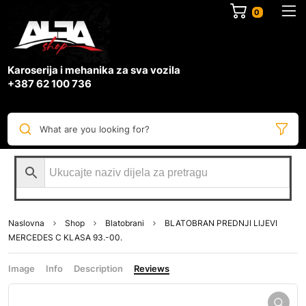
0
Karoserija i mehanika za sva vozila
+387 62 100 736
What are you looking for?
Naslovna
Shop
Blatobrani
BLATOBRAN PREDNJI LIJEVI
MERCEDES C KLASA 93.-00.
Image
Info
Description
Reviews