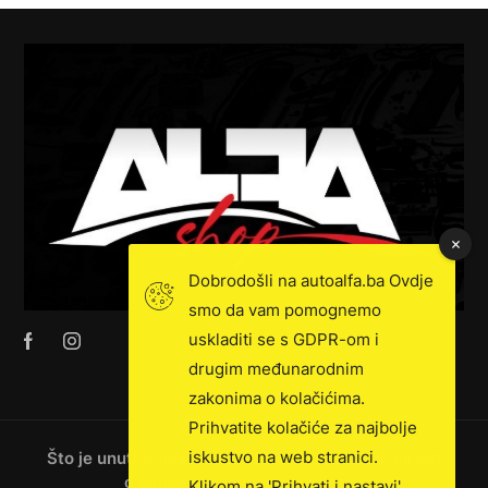
Dobrodošli na autoalfa.ba Ovdje
smo da vam pomognemo
uskladiti se s GDPR-om i
drugim međunarodnim
zakonima o kolačićima.
Prihvatite kolačiće za najbolje
iskustvo na web stranici.
Što je unutra: novosti, ekskluzivna prodaja, vijesti
o kamionima i još mnogo toga!
Klikom na 'Prihvati i nastavi'