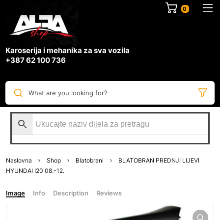
0
Karoserija i mehanika za sva vozila
+387 62 100 736
What are you looking for?
Naslovna
Shop
Blatobrani
BLATOBRAN PREDNJI LIJEVI
HYUNDAI I20 08.-12.
Image
Info
Description
Reviews