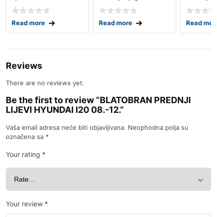
98.-
cherokee ii wj 98.-05
01.-
Read more
Read more
Read mor
Reviews
There are no reviews yet.
Be the first to review “BLATOBRAN PREDNJI
LIJEVI HYUNDAI I20 08.-12.”
Vaša email adresa neće biti objavljivana.
Neophodna polja su
označena sa
*
Your rating
*
Your review
*