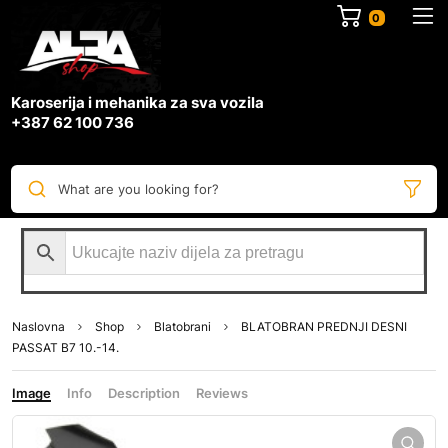
0
Karoserija i mehanika za sva vozila
+387 62 100 736
What are you looking for?
Naslovna
Shop
Blatobrani
BLATOBRAN PREDNJI DESNI
PASSAT B7 10.-14.
Image
Info
Description
Reviews