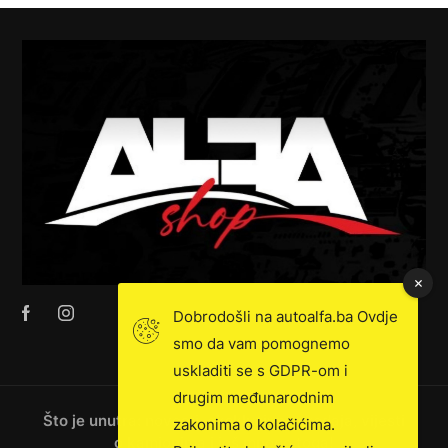
Dobrodošli na autoalfa.ba Ovdje
smo da vam pomognemo
uskladiti se s GDPR-om i
drugim međunarodnim
Što je unutra: novosti, ekskluzivna prodaja, vijesti
zakonima o kolačićima.
o kamionima i još mnogo toga!