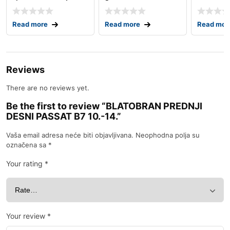
gj;gp 12.-17.
xw30 09.
Read more
Read more
Read mor
Reviews
There are no reviews yet.
Be the first to review “BLATOBRAN PREDNJI
DESNI PASSAT B7 10.-14.”
Vaša email adresa neće biti objavljivana.
Neophodna polja su
označena sa
*
Your rating
*
Your review
*