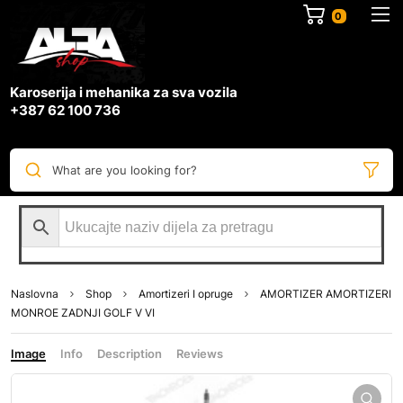
0
Karoserija i mehanika za sva vozila
+387 62 100 736
What are you looking for?
Naslovna
Shop
Amortizeri I opruge
AMORTIZER AMORTIZERI
MONROE ZADNJI GOLF V VI
Image
Info
Description
Reviews