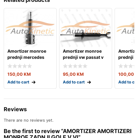
Amortizer monroe
Amortizer monroe
Amortize
prednji mercedes
prednji vw passat v
prednji re
sprinter 95-06
99-05
150,00
KM
95,00
KM
100,00
Add to cart
Add to cart
Add to ca
Reviews
There are no reviews yet.
Be the first to review “AMORTIZER AMORTIZERI
MONROE ZADNJI GOLF V VI”