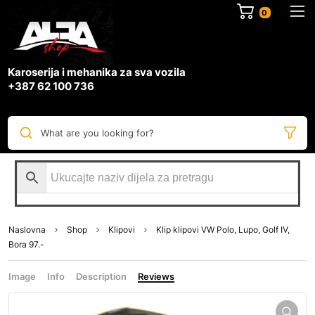
0
Karoserija i mehanika za sva vozila
+387 62 100 736
What are you looking for?
Naslovna
Shop
Klipovi
Klip klipovi VW Polo, Lupo, Golf IV,
Bora 97.-
Image
Info
Description
Reviews