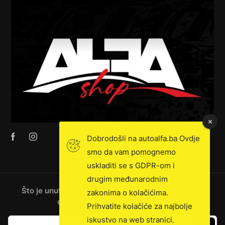
Dobrodošli na autoalfa.ba Ovdje
smo da vam pomognemo
uskladiti se s GDPR-om i
drugim međunarodnim
Što je unutra: novosti, ekskluzivna prodaja, vijesti
zakonima o kolačićima.
o kamionima i još mnogo toga!
Prihvatite kolačiće za najbolje
iskustvo na web stranici.