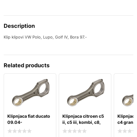
Description
Klip klipovi VW Polo, Lupo, Golf IV, Bora 97.-
Related products
Klipnjaca fiat ducato
Klipnjaca citroen c5
Klipnjaca
09.04-
ii, c5 iii, kombi, c8,
c4 grand 
jumpy ii;
c4 i