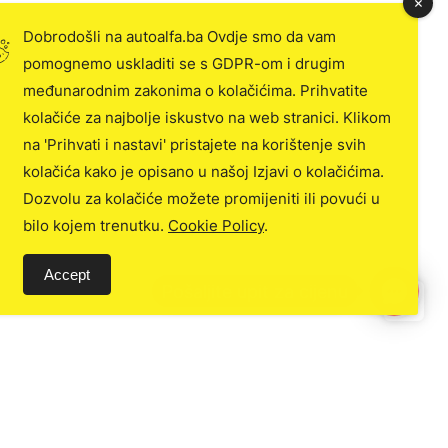
Dobrodošli na autoalfa.ba Ovdje smo da vam
pomognemo uskladiti se s GDPR-om i drugim
međunarodnim zakonima o kolačićima. Prihvatite
kolačiće za najbolje iskustvo na web stranici. Klikom
na 'Prihvati i nastavi' pristajete na korištenje svih
kolačića kako je opisano u našoj Izjavi o kolačićima.
Dozvolu za kolačiće možete promijeniti ili povući u
bilo kojem trenutku.
Cookie Policy
.
Accept
C
o
n
t
a
c
t