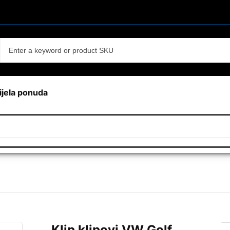
ijela ponuda
Klip klipovi VW Golf,