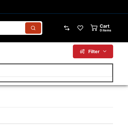
Cart
0
items
Filter