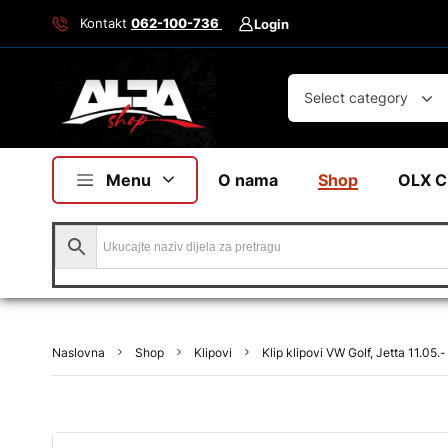
Kontakt
062-100-736
Login
Select category
Menu
O nama
Shop
OLX C
Naslovna
Shop
Klipovi
Klip klipovi VW Golf, Jetta 11.05.-