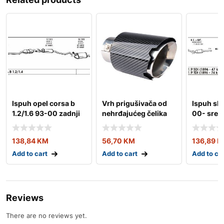
Ispuh opel corsa b
Vrh prigušivača od
Ispuh sko
1.2/1.6 93-00 zadnji
nehrđajućeg čelika
00- sredn
amio-04065
138,84
KM
56,70
KM
136,89
K
Add to cart
Add to cart
Add to ca
Reviews
There are no reviews yet.