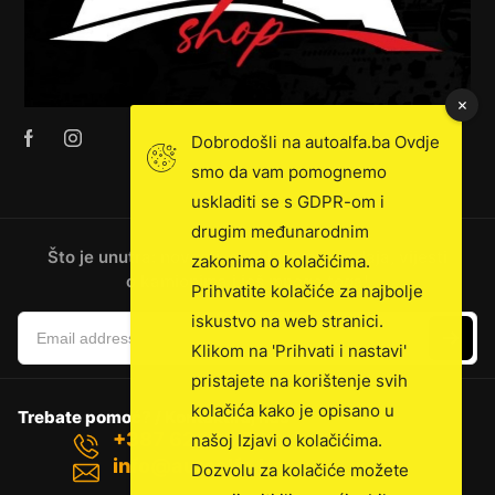
Dobrodošli na autoalfa.ba Ovdje
smo da vam pomognemo
uskladiti se s GDPR-om i
drugim međunarodnim
Što je unutra: novosti, ekskluzivna prodaja, vijesti
zakonima o kolačićima.
o kamionima i još mnogo toga!
Prihvatite kolačiće za najbolje
iskustvo na web stranici.
Klikom na 'Prihvati i nastavi'
pristajete na korištenje svih
kolačića kako je opisano u
Trebate pomoć? / Kontaktiraj nas
+387 62 100 736
našoj Izjavi o kolačićima.
info@autoalfa.ba
Dozvolu za kolačiće možete