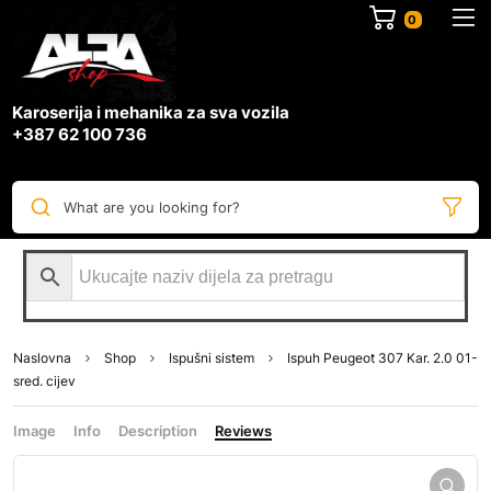
0
Karoserija i mehanika za sva vozila
+387 62 100 736
What are you looking for?
Naslovna
Shop
Ispušni sistem
Ispuh Peugeot 307 Kar. 2.0 01-
sred. cijev
Image
Info
Description
Reviews