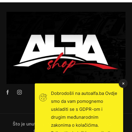
Dobrodošli na autoalfa.ba Ovdje
smo da vam pomognemo
uskladiti se s GDPR-om i
drugim međunarodnim
Što je unutra: novosti, ekskluzivna prodaja, vijesti
zakonima o kolačićima.
o kamionima i još mnogo toga!