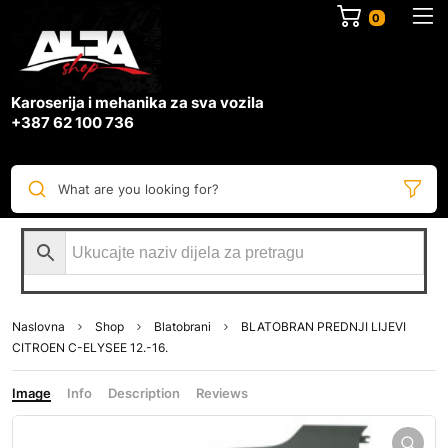
0
Karoserija i mehanika za sva vozila
+387 62 100 736
What are you looking for?
Naslovna
Shop
Blatobrani
BLATOBRAN PREDNJI LIJEVI
CITROEN C-ELYSEE 12.-16.
Image
Info
Description
Reviews