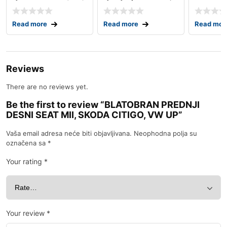
88.-95.
liberty kj 00.-0
Read more
Read more
Read mor
Reviews
There are no reviews yet.
Be the first to review “BLATOBRAN PREDNJI
DESNI SEAT MII, SKODA CITIGO, VW UP”
Vaša email adresa neće biti objavljivana.
Neophodna polja su
označena sa
*
Your rating
*
Your review
*