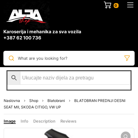
0
Karoserija i mehanika za sva vozila
+387 62 100 736
What are you looking for?
Naslovna
Shop
Blatobrani
BLATOBRAN PREDNJI DESNI
SEAT MII, SKODA CITIGO, VW UP
Image
Info
Description
Reviews