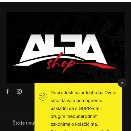
Dobrodošli na autoalfa.ba Ovdje
smo da vam pomognemo
uskladiti se s GDPR-om i
drugim međunarodnim
Što je unutra: novosti, ekskluzivna prodaja, vijesti
zakonima o kolačićima.
o kamionima i još mnogo toga!