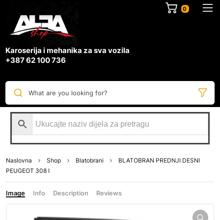
0
Karoserija i mehanika za sva vozila
+387 62 100 736
What are you looking for?
Naslovna
Shop
Blatobrani
BLATOBRAN PREDNJI DESNI
PEUGEOT 308 I
Image
Info
Description
Reviews