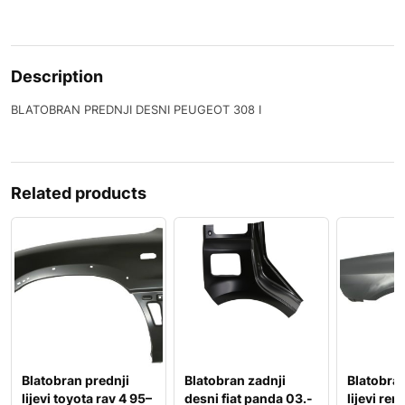
Description
BLATOBRAN PREDNJI DESNI PEUGEOT 308 I
Related products
Blatobran prednji
Blatobran zadnji
Blatobran
lijevi toyota rav 4 95–
desni fiat panda 03.-
lijevi ren