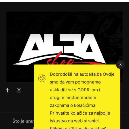
Dobrodošli na autoalfa.ba Ovdje
smo da vam pomognemo
uskladiti se s GDPR-om i
drugim međunarodnim
zakonima o kolačićima.
Prihvatite kolačiće za najbolje
iskustvo na web stranici.
Što je unutra: novosti, ekskluzivna prodaja, vijesti
o kamionima i još mnogo toga!
Klikom na 'Prihvati i nastavi'